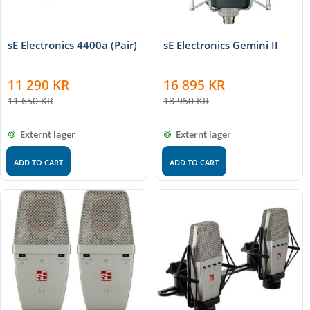
sE Electronics 4400a (Pair)
sE Electronics Gemini II
11 290
KR
16 895
KR
11 650
KR
18 950
KR
Externt lager
Externt lager
ADD TO CART
ADD TO CART