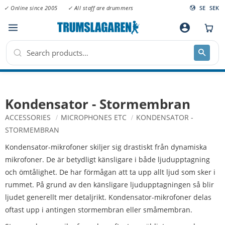
✓ Online since 2005
✓ All staff are drummers
SE
SEK
Menu
account_circle
Kondensator - Stormembran
ACCESSORIES
MICROPHONES ETC
KONDENSATOR -
STORMEMBRAN
Kondensator-mikrofoner skiljer sig drastiskt från dynamiska
mikrofoner. De är betydligt känsligare i både ljudupptagning
och ömtålighet. De har förmågan att ta upp allt ljud som sker i
rummet. På grund av den känsligare ljudupptagningen så blir
ljudet generellt mer detaljrikt. Kondensator-mikrofoner delas
oftast upp i antingen stormembran eller småmembran.