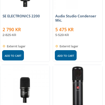
SE ELECTRONICS 2200
Audix Studio Condenser
Mic.
2 790
KR
5 475
KR
2 825
KR
5 520
KR
Externt lager
Externt lager
ADD TO CART
ADD TO CART