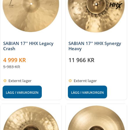
SABIAN 17'' HHX Legacy
SABIAN 17'' HHX Synergy
Crash
Heavy
4 999
KR
11 966
KR
5 983
KR
Externt lager
Externt lager
LÄGG I VARUKORGEN
LÄGG I VARUKORGEN