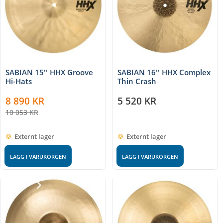
SABIAN 15'' HHX Groove
SABIAN 16'' HHX Complex
Hi-Hats
Thin Crash
8 890
KR
5 520
KR
10 053
KR
Externt lager
Externt lager
LÄGG I VARUKORGEN
LÄGG I VARUKORGEN