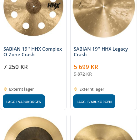
SABIAN 19'' HHX Complex
SABIAN 19'' HHX Legacy
O-Zone Crash
Crash
7 250
KR
5 699
KR
5 872
KR
Externt lager
Externt lager
LÄGG I VARUKORGEN
LÄGG I VARUKORGEN