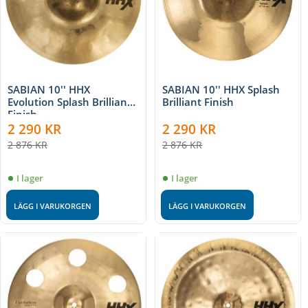
SABIAN 10'' HHX
SABIAN 10'' HHX Splash
Evolution Splash Brilliant
Brilliant Finish
Finish
2 290
KR
2 290
KR
2 876
KR
2 876
KR
I lager
I lager
LÄGG I VARUKORGEN
LÄGG I VARUKORGEN