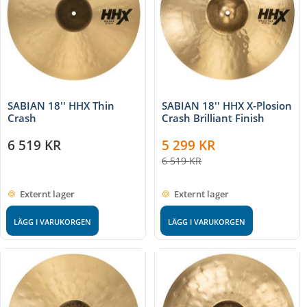
SABIAN 18'' HHX Thin
SABIAN 18'' HHX X-Plosion
Crash
Crash Brilliant Finish
6 519
KR
5 299
KR
6 519
KR
Externt lager
Externt lager
LÄGG I VARUKORGEN
LÄGG I VARUKORGEN