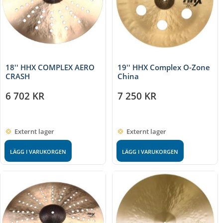
18'' HHX COMPLEX AERO
19'' HHX Complex O-Zone
CRASH
China
6 702
KR
7 250
KR
Externt lager
Externt lager
LÄGG I VARUKORGEN
LÄGG I VARUKORGEN