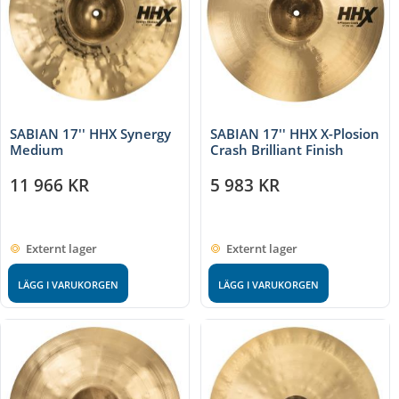
SABIAN 17'' HHX Synergy
SABIAN 17'' HHX X-Plosion
Medium
Crash Brilliant Finish
11 966
KR
5 983
KR
Externt lager
Externt lager
LÄGG I VARUKORGEN
LÄGG I VARUKORGEN