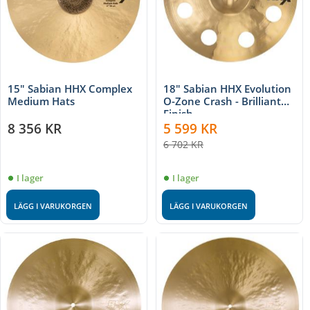
15" Sabian HHX Complex
18" Sabian HHX Evolution
Medium Hats
O-Zone Crash - Brilliant
Finish
8 356
KR
5 599
KR
6 702
KR
I lager
I lager
LÄGG I VARUKORGEN
LÄGG I VARUKORGEN