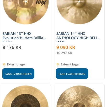
SABIAN 13'' HHX
SABIAN 14'' HHX
Evolution Hi-Hats Brilliant
ANTHOLOGY HIGH BELL
Finish
HATS
8 176
KR
9 090
KR
10 297
KR
Externt lager
Externt lager
LÄGG I VARUKORGEN
LÄGG I VARUKORGEN