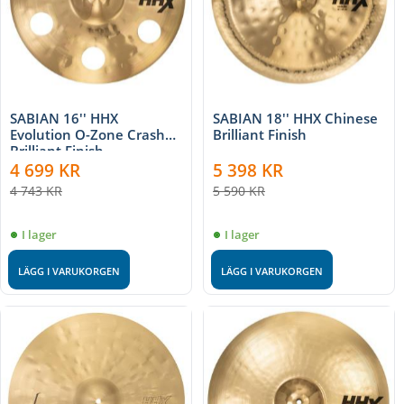
SABIAN 16'' HHX
SABIAN 18'' HHX Chinese
Evolution O-Zone Crash
Brilliant Finish
Brilliant Finish
4 699
KR
5 398
KR
4 743
KR
5 590
KR
I lager
I lager
LÄGG I VARUKORGEN
LÄGG I VARUKORGEN