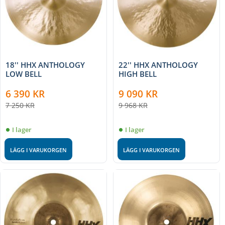
18'' HHX ANTHOLOGY
22'' HHX ANTHOLOGY
LOW BELL
HIGH BELL
6 390
KR
9 090
KR
7 250
KR
9 968
KR
I lager
I lager
LÄGG I VARUKORGEN
LÄGG I VARUKORGEN