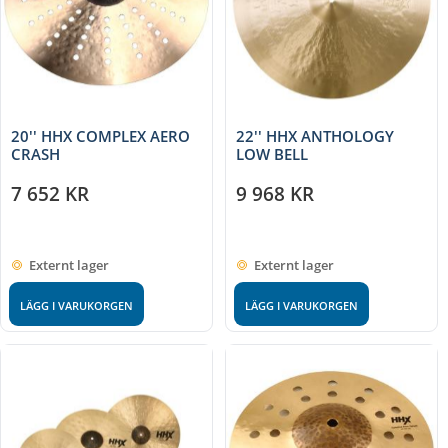
20'' HHX COMPLEX AERO
22'' HHX ANTHOLOGY
CRASH
LOW BELL
7 652
KR
9 968
KR
Externt lager
Externt lager
LÄGG I VARUKORGEN
LÄGG I VARUKORGEN