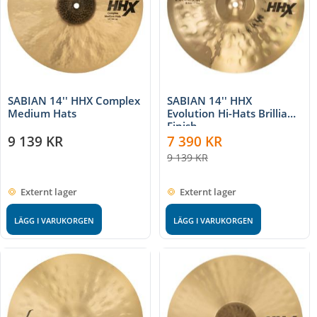
SABIAN 14'' HHX Complex
SABIAN 14'' HHX
Medium Hats
Evolution Hi-Hats Brilliant
Finish
9 139
KR
7 390
KR
9 139
KR
Externt lager
Externt lager
LÄGG I VARUKORGEN
LÄGG I VARUKORGEN