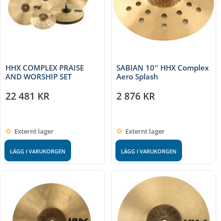
HHX COMPLEX PRAISE
SABIAN 10'' HHX Complex
AND WORSHIP SET
Aero Splash
22 481
KR
2 876
KR
Externt lager
Externt lager
LÄGG I VARUKORGEN
LÄGG I VARUKORGEN