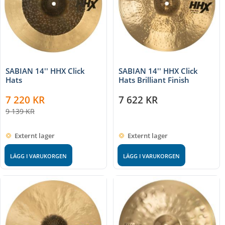
SABIAN 14'' HHX Click
SABIAN 14'' HHX Click
Hats
Hats Brilliant Finish
7 220
KR
7 622
KR
9 139
KR
Externt lager
Externt lager
LÄGG I VARUKORGEN
LÄGG I VARUKORGEN