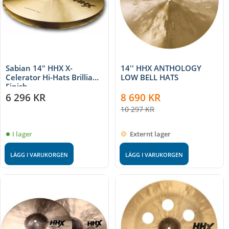
Sabian 14" HHX X-
14'' HHX ANTHOLOGY
Celerator Hi-Hats Brilliant
LOW BELL HATS
Finish
6 296
KR
8 690
KR
10 297
KR
I lager
Externt lager
LÄGG I VARUKORGEN
LÄGG I VARUKORGEN