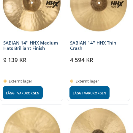
SABIAN 14'' HHX Medium
SABIAN 14'' HHX Thin
Hats Brilliant Finish
Crash
9 139
KR
4 594
KR
Externt lager
Externt lager
LÄGG I VARUKORGEN
LÄGG I VARUKORGEN