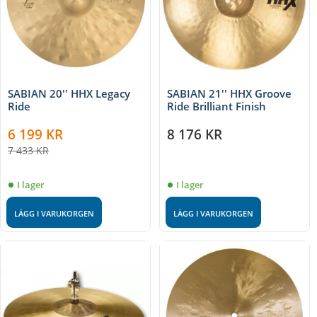
SABIAN 20'' HHX Legacy
SABIAN 21'' HHX Groove
Ride
Ride Brilliant Finish
6 199
KR
8 176
KR
7 433
KR
I lager
I lager
LÄGG I VARUKORGEN
LÄGG I VARUKORGEN