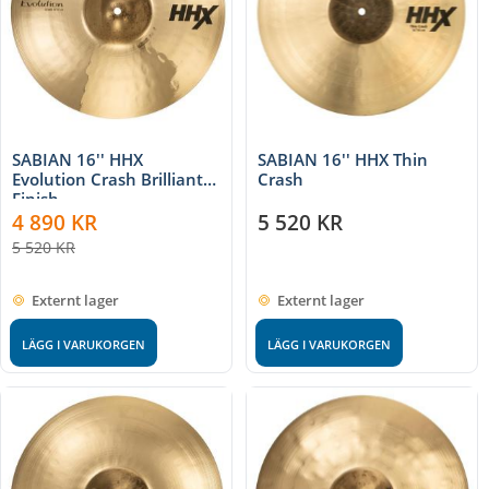
SABIAN 16'' HHX
SABIAN 16'' HHX Thin
Evolution Crash Brilliant
Crash
Finish
4 890
KR
5 520
KR
5 520
KR
Externt lager
Externt lager
LÄGG I VARUKORGEN
LÄGG I VARUKORGEN