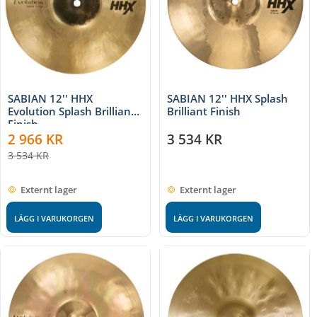
SABIAN 12'' HHX
SABIAN 12'' HHX Splash
Evolution Splash Brilliant
Brilliant Finish
Finish
2 966
KR
3 534
KR
3 534
KR
Externt lager
Externt lager
LÄGG I VARUKORGEN
LÄGG I VARUKORGEN