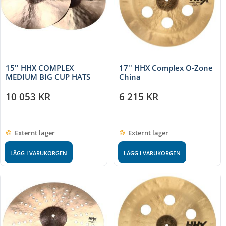
15'' HHX COMPLEX
17'' HHX Complex O-Zone
MEDIUM BIG CUP HATS
China
10 053
KR
6 215
KR
Externt lager
Externt lager
LÄGG I VARUKORGEN
LÄGG I VARUKORGEN