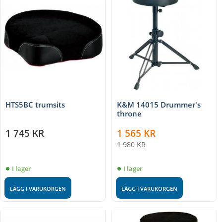
HTS5BC trumsits
K&M 14015 Drummer's
throne
1 745
KR
1 565
KR
1 980
KR
I lager
I lager
LÄGG I VARUKORGEN
LÄGG I VARUKORGEN