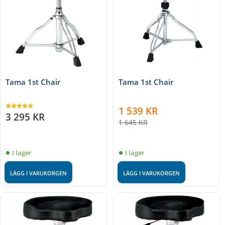
Tama 1st Chair
Tama 1st Chair
1 539
KR
3 295
KR
1 645
KR
I lager
I lager
LÄGG I VARUKORGEN
LÄGG I VARUKORGEN