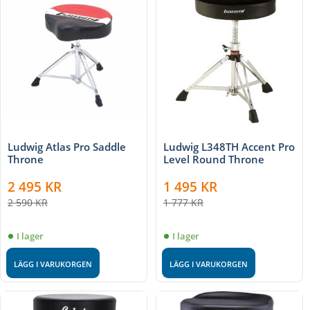
Ludwig Atlas Pro Saddle
Ludwig L348TH Accent Pro
Throne
Level Round Throne
2 495
KR
1 495
KR
2 590
KR
1 777
KR
I lager
I lager
LÄGG I VARUKORGEN
LÄGG I VARUKORGEN