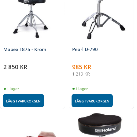
Mapex T875 - Krom
Pearl D-790
2 850
KR
985
KR
1 219
KR
I lager
I lager
LÄGG I VARUKORGEN
LÄGG I VARUKORGEN