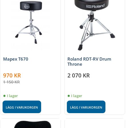
Mapex T670
Roland RDT-RV Drum
Throne
970
KR
2 070
KR
1 150
KR
I lager
I lager
LÄGG I VARUKORGEN
LÄGG I VARUKORGEN