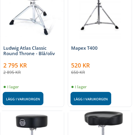
Ludwig Atlas Classic
Mapex T400
Round Throne - Blå/oliv
2 795
KR
520
KR
2 895
KR
650
KR
I lager
I lager
LÄGG I VARUKORGEN
LÄGG I VARUKORGEN