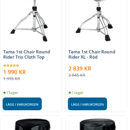
Tama 1st Chair Round
Tama 1st Chair Round
Rider Trio Cloth Top
Rider XL - Röd
2 839
KR
1 990
KR
2 845
KR
1 995
KR
I lager
I lager
LÄGG I VARUKORGEN
LÄGG I VARUKORGEN