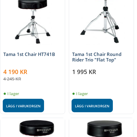
Tama 1st Chair HT741B
Tama 1st Chair Round
Rider Trio "Flat Top"
4 190
KR
1 995
KR
4 245
KR
I lager
I lager
LÄGG I VARUKORGEN
LÄGG I VARUKORGEN