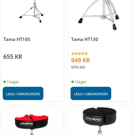
Tama HT10S
Tama HT130
655
KR
949
KR
975
KR
I lager
I lager
LÄGG I VARUKORGEN
LÄGG I VARUKORGEN