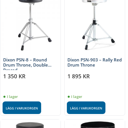
Dixon PSN-8 – Round
Dixon PSN-903 – Rally Red
Drum Throne, Double
Drum Throne
Braced
1 350
KR
1 895
KR
I lager
I lager
LÄGG I VARUKORGEN
LÄGG I VARUKORGEN