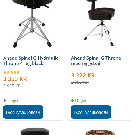
Ahead Spinal G Hydraulic
Ahead Spinal G Throne
Throne 4-leg black
med ryggstöd
3 222
KR
3 333
KR
3 995
KR
3 995
KR
I lager
I lager
LÄGG I VARUKORGEN
LÄGG I VARUKORGEN