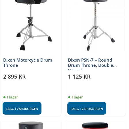
Dixon Motorcycle Drum
Dixon PSN-7 – Round
Throne
Drum Throne, Double
Braced
2 895
KR
1 125
KR
I lager
I lager
LÄGG I VARUKORGEN
LÄGG I VARUKORGEN