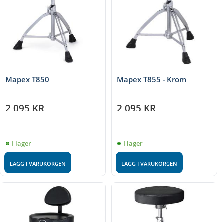
Mapex T850
Mapex T855 - Krom
2 095
KR
2 095
KR
I lager
I lager
LÄGG I VARUKORGEN
LÄGG I VARUKORGEN