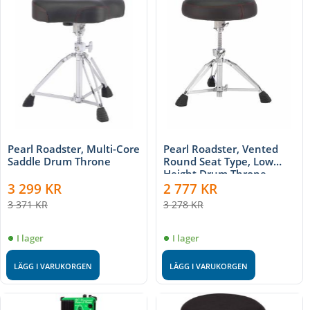
Pearl Roadster, Multi-Core
Pearl Roadster, Vented
Saddle Drum Throne
Round Seat Type, Low
Height Drum Throne
3 299
KR
2 777
KR
3 371
KR
3 278
KR
I lager
I lager
LÄGG I VARUKORGEN
LÄGG I VARUKORGEN