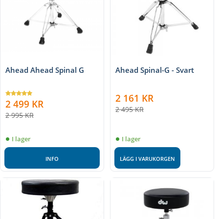
Ahead Ahead Spinal G
Ahead Spinal-G - Svart
2 161
KR
2 499
KR
2 495
KR
2 995
KR
I lager
I lager
INFO
LÄGG I VARUKORGEN