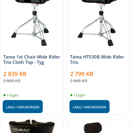
Tama 1st Chair Wide Rider
Tama HT530B Wide Rider
Trio Cloth Top - Tyg
Trio
2 839
KR
2 799
KR
2 845
KR
2 845
KR
I lager
I lager
LÄGG I VARUKORGEN
LÄGG I VARUKORGEN