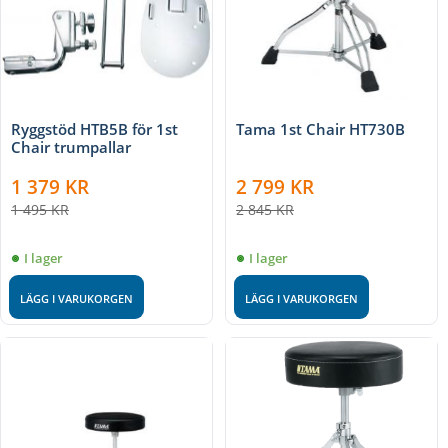
Ryggstöd HTB5B för 1st
Tama 1st Chair HT730B
Chair trumpallar
1 379
KR
2 799
KR
1 495
KR
2 845
KR
I lager
I lager
LÄGG I VARUKORGEN
LÄGG I VARUKORGEN