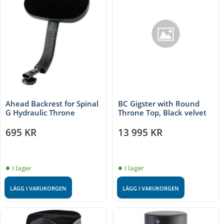
Ahead Backrest for Spinal
BC Gigster with Round
G Hydraulic Throne
Throne Top, Black velvet
695
KR
13 995
KR
I lager
I lager
LÄGG I VARUKORGEN
LÄGG I VARUKORGEN