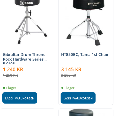
Gibraltar Drum Throne
HT850BC, Tama 1st Chair
Rock Hardware Series
RK108
1 240
KR
3 145
KR
1 250
KR
3 295
KR
I lager
I lager
LÄGG I VARUKORGEN
LÄGG I VARUKORGEN