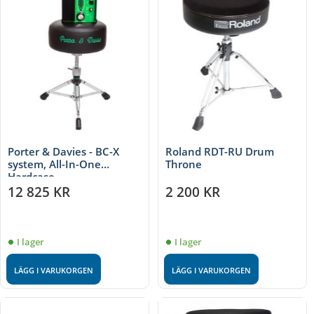
Porter & Davies - BC-X
Roland RDT-RU Drum
system, All-In-One
Throne
Hardcase
12 825
KR
2 200
KR
I lager
I lager
LÄGG I VARUKORGEN
LÄGG I VARUKORGEN