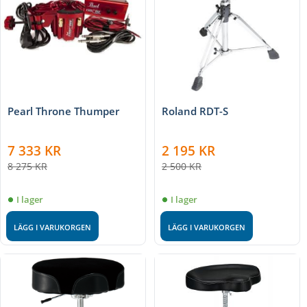
Pearl Throne Thumper
Roland RDT-S
7 333
KR
2 195
KR
8 275
KR
2 500
KR
I lager
I lager
LÄGG I VARUKORGEN
LÄGG I VARUKORGEN