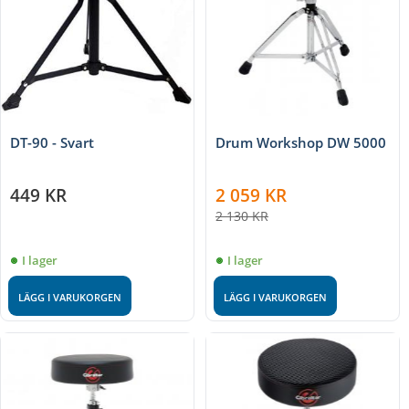
DT-90 - Svart
Drum Workshop DW 5000
449
KR
2 059
KR
2 130
KR
I lager
I lager
LÄGG I VARUKORGEN
LÄGG I VARUKORGEN