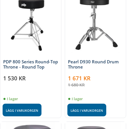
PDP 800 Series Round-Top
Pearl D930 Round Drum
Throne - Round Top
Throne
1 530
KR
1 671
KR
1 680
KR
I lager
I lager
LÄGG I VARUKORGEN
LÄGG I VARUKORGEN