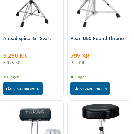
Ahead Spinal G - Svart
Pearl D50 Round Throne
3 250
KR
799
KR
3 995
KR
914
KR
I lager
I lager
LÄGG I VARUKORGEN
LÄGG I VARUKORGEN