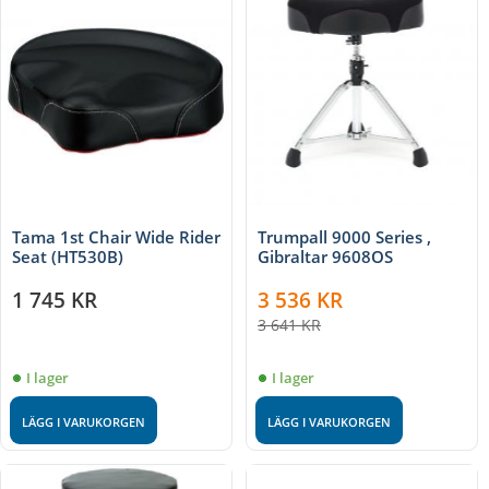
Tama 1st Chair Wide Rider
Trumpall 9000 Series ,
Seat (HT530B)
Gibraltar 9608OS
1 745
KR
3 536
KR
3 641
KR
I lager
I lager
LÄGG I VARUKORGEN
LÄGG I VARUKORGEN