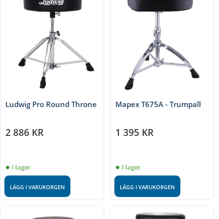
Ludwig Pro Round Throne
Mapex T675A - Trumpall
2 886
KR
1 395
KR
I lager
I lager
LÄGG I VARUKORGEN
LÄGG I VARUKORGEN