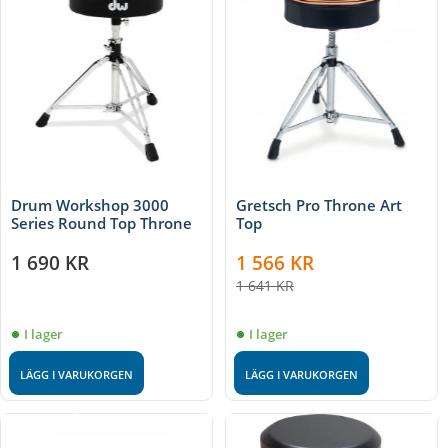
Drum Workshop 3000
Gretsch Pro Throne Art
Series Round Top Throne
Top
1 690
KR
1 566
KR
1 641
KR
I lager
I lager
LÄGG I VARUKORGEN
LÄGG I VARUKORGEN