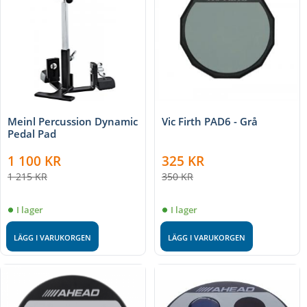
Meinl Percussion Dynamic
Vic Firth PAD6 - Grå
Pedal Pad
1 100
KR
325
KR
1 215
KR
350
KR
I lager
I lager
LÄGG I VARUKORGEN
LÄGG I VARUKORGEN