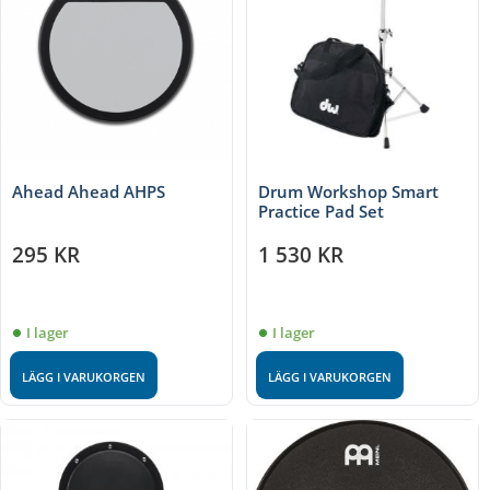
Ahead Ahead AHPS
Drum Workshop Smart
Practice Pad Set
295
KR
1 530
KR
I lager
I lager
LÄGG I VARUKORGEN
LÄGG I VARUKORGEN