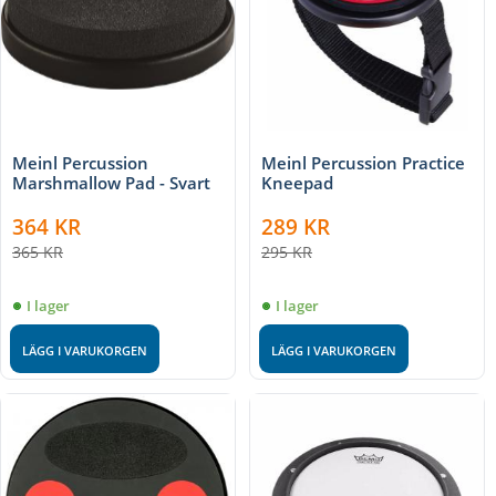
Meinl Percussion
Meinl Percussion Practice
Marshmallow Pad - Svart
Kneepad
364
KR
289
KR
365
KR
295
KR
I lager
I lager
LÄGG I VARUKORGEN
LÄGG I VARUKORGEN