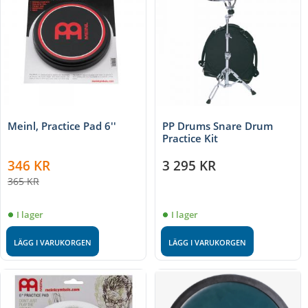
Meinl, Practice Pad 6''
PP Drums Snare Drum
Practice Kit
346
KR
3 295
KR
365
KR
I lager
I lager
LÄGG I VARUKORGEN
LÄGG I VARUKORGEN