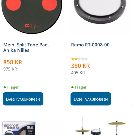
Meinl Split Tone Pad,
Remo RT-0008-00
Anika Nilles
858
KR
380
KR
975
KR
405
KR
I lager
I lager
LÄGG I VARUKORGEN
LÄGG I VARUKORGEN