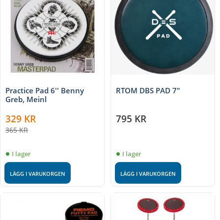
Practice Pad 6'' Benny
RTOM DBS PAD 7"
Greb, Meinl
329
KR
795
KR
365
KR
I lager
I lager
LÄGG I VARUKORGEN
LÄGG I VARUKORGEN