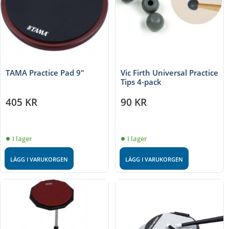
TAMA Practice Pad 9"
Vic Firth Universal Practice
Tips 4-pack
405
KR
90
KR
I lager
I lager
LÄGG I VARUKORGEN
LÄGG I VARUKORGEN