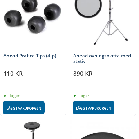
Ahead Pratice Tips (4-p)
Ahead övningsplatta med
stativ
110
KR
890
KR
I lager
I lager
LÄGG I VARUKORGEN
LÄGG I VARUKORGEN