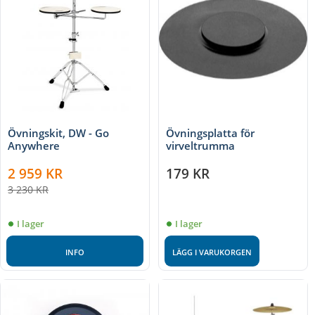
Övningskit, DW - Go
Övningsplatta för
Anywhere
virveltrumma
2 959
KR
179
KR
3 230
KR
I lager
I lager
INFO
LÄGG I VARUKORGEN