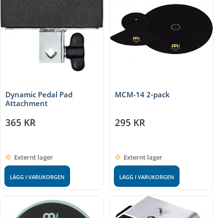
Dynamic Pedal Pad
MCM-14 2-pack
Attachment
365
KR
295
KR
Externt lager
Externt lager
LÄGG I VARUKORGEN
LÄGG I VARUKORGEN