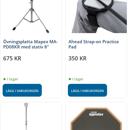
Övningsplatta Mapex MA-
Ahead Strap-on Practice
PD08KR med stativ 8"
Pad
675
KR
350
KR
I lager
I lager
LÄGG I VARUKORGEN
LÄGG I VARUKORGEN