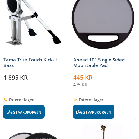
Tama True Touch Kick-it
Ahead 10" Single Sided
Bass
Mountable Pad
1 895
KR
445
KR
475
KR
Externt lager
Externt lager
LÄGG I VARUKORGEN
LÄGG I VARUKORGEN