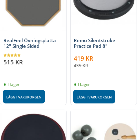
RealFeel Övningsplatta
Remo Silentstroke
12" Single Sided
Practice Pad 8"
419
KR
515
KR
435
KR
I lager
I lager
LÄGG I VARUKORGEN
LÄGG I VARUKORGEN