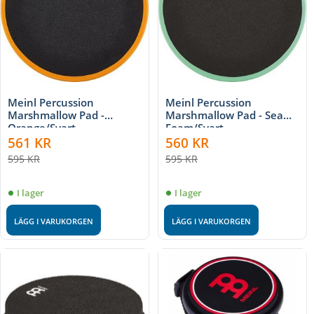
Meinl Percussion
Meinl Percussion
Marshmallow Pad -
Marshmallow Pad - Sea
Orange/Svart
Foam/Svart
561
KR
560
KR
595
KR
595
KR
I lager
I lager
LÄGG I VARUKORGEN
LÄGG I VARUKORGEN