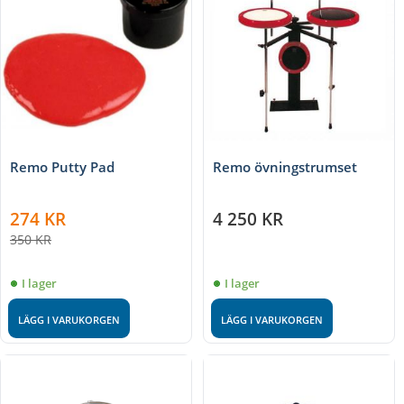
Remo Putty Pad
Remo övningstrumset
274
KR
4 250
KR
350
KR
I lager
I lager
LÄGG I VARUKORGEN
LÄGG I VARUKORGEN