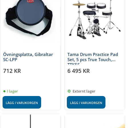
Övningsplatta, Gibraltar
Tama Drum Practice Pad
SC-LPP
Set, 5 pcs True Touch,
TTK5S
712
KR
6 495
KR
I lager
Externt lager
LÄGG I VARUKORGEN
LÄGG I VARUKORGEN