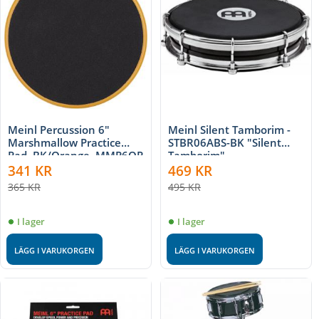
Meinl Percussion 6"
Meinl Silent Tamborim -
Marshmallow Practice
STBR06ABS-BK "Silent
Pad, BK/Orange, MMP6OR
Tamborim"
341
KR
469
KR
365
KR
495
KR
I lager
I lager
LÄGG I VARUKORGEN
LÄGG I VARUKORGEN