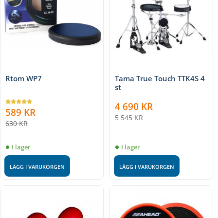
Rtom WP7
Tama True Touch TTK4S 4
st
4 690
KR
589
KR
5 545
KR
630
KR
I lager
I lager
LÄGG I VARUKORGEN
LÄGG I VARUKORGEN