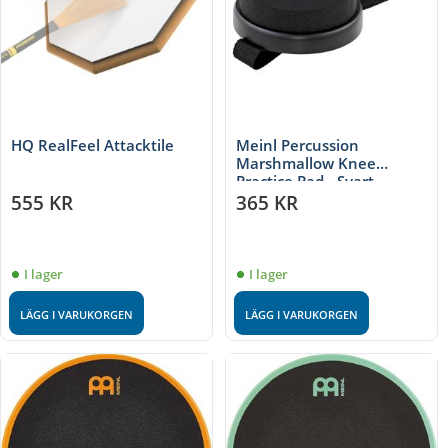
HQ RealFeel Attacktile
Meinl Percussion
Marshmallow Knee
Practice Pad - Svart
555
KR
365
KR
I lager
I lager
LÄGG I VARUKORGEN
LÄGG I VARUKORGEN