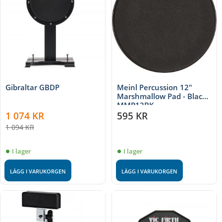
Gibraltar GBDP
Meinl Percussion 12"
Marshmallow Pad - Black,
MMP12BK
1 074
KR
595
KR
1 094
KR
I lager
I lager
LÄGG I VARUKORGEN
LÄGG I VARUKORGEN