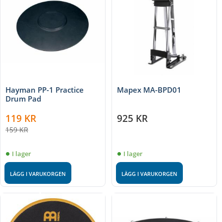
Hayman PP-1 Practice
Mapex MA-BPD01
Drum Pad
119
KR
925
KR
159
KR
I lager
I lager
LÄGG I VARUKORGEN
LÄGG I VARUKORGEN