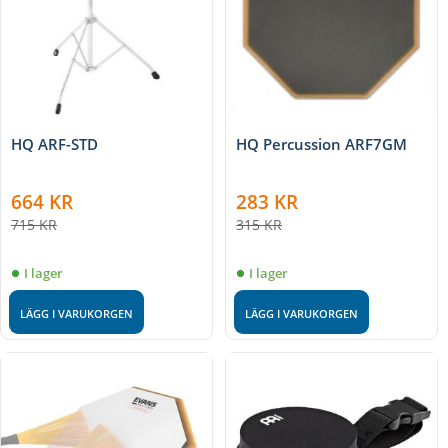
HQ ARF-STD
HQ Percussion ARF7GM
664
KR
283
KR
715
KR
315
KR
I lager
I lager
LÄGG I VARUKORGEN
LÄGG I VARUKORGEN