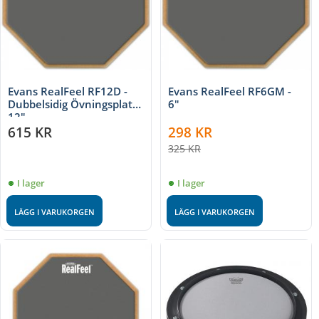
Evans RealFeel RF12D -
Evans RealFeel RF6GM -
Dubbelsidig Övningsplatta
6"
12"
615
KR
298
KR
325
KR
I lager
I lager
LÄGG I VARUKORGEN
LÄGG I VARUKORGEN