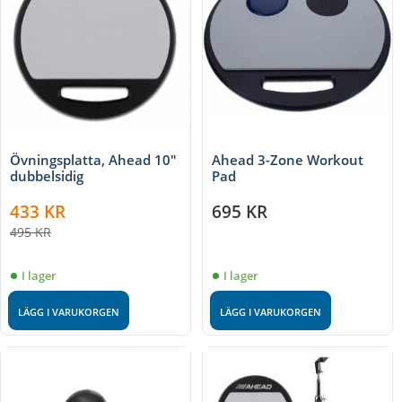
Övningsplatta, Ahead 10"
Ahead 3-Zone Workout
dubbelsidig
Pad
433
KR
695
KR
495
KR
I lager
I lager
LÄGG I VARUKORGEN
LÄGG I VARUKORGEN