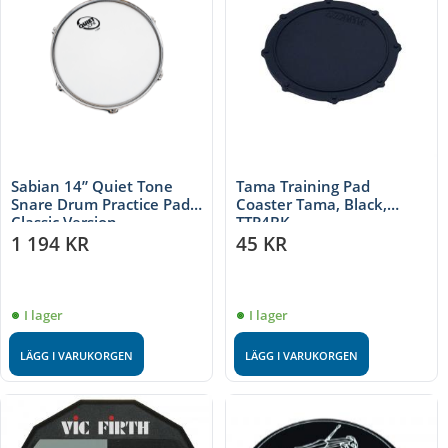
Sabian 14” Quiet Tone
Tama Training Pad
Snare Drum Practice Pad –
Coaster Tama, Black,
Classic Version
TTP4BK
1 194
KR
45
KR
I lager
I lager
LÄGG I VARUKORGEN
LÄGG I VARUKORGEN