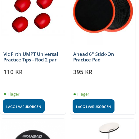
Vic Firth UMPT Universal
Ahead 6″ Stick-On
Practice Tips - Röd 2 par
Practice Pad
110
KR
395
KR
I lager
I lager
LÄGG I VARUKORGEN
LÄGG I VARUKORGEN