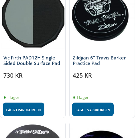
Vic Firth PAD12H Single
Zildjian 6" Travis Barker
Sided Double Surface Pad
Practice Pad
730
KR
425
KR
I lager
I lager
LÄGG I VARUKORGEN
LÄGG I VARUKORGEN