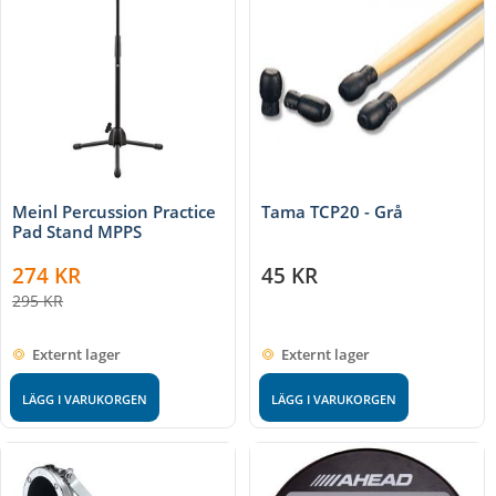
Meinl Percussion Practice
Tama TCP20 - Grå
Pad Stand MPPS
274
KR
45
KR
295
KR
Externt lager
Externt lager
LÄGG I VARUKORGEN
LÄGG I VARUKORGEN