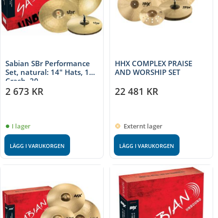
Sabian SBr Performance
HHX COMPLEX PRAISE
Set, natural: 14" Hats, 16"
AND WORSHIP SET
Crash, 20
2 673
KR
22 481
KR
I lager
Externt lager
LÄGG I VARUKORGEN
LÄGG I VARUKORGEN