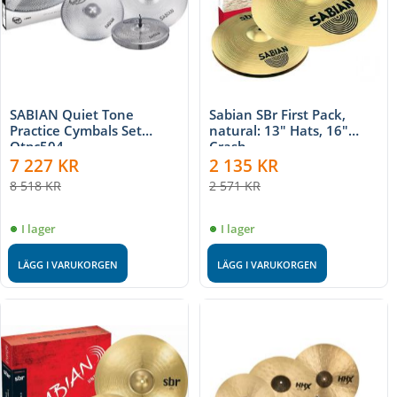
SABIAN Quiet Tone
Sabian SBr First Pack,
Practice Cymbals Set
natural: 13" Hats, 16"
Qtpc504
Crash
7 227
KR
2 135
KR
8 518
KR
2 571
KR
I lager
I lager
LÄGG I VARUKORGEN
LÄGG I VARUKORGEN