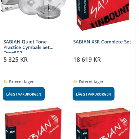
SABIAN Quiet Tone
SABIAN XSR Complete Set
Practice Cymbals Set
Qtpc502
5 325
KR
18 619
KR
Externt lager
Externt lager
LÄGG I VARUKORGEN
LÄGG I VARUKORGEN