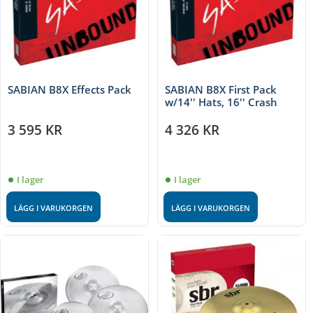
SABIAN B8X Effects Pack
SABIAN B8X First Pack
w/14'' Hats, 16'' Crash
3 595
KR
4 326
KR
I lager
I lager
LÄGG I VARUKORGEN
LÄGG I VARUKORGEN