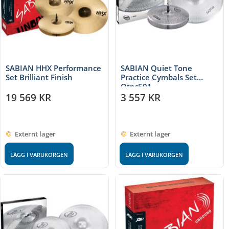
SABIAN HHX Performance
SABIAN Quiet Tone
Set Brilliant Finish
Practice Cymbals Set
Qtpc501
19 569
KR
3 557
KR
Externt lager
Externt lager
LÄGG I VARUKORGEN
LÄGG I VARUKORGEN