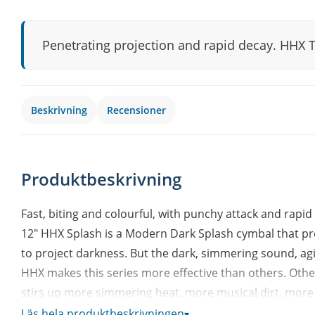
Penetrating projection and rapid decay. HHX T
Beskrivning
Recensioner
Produktbeskrivning
Fast, biting and colourful, with punchy attack and rapid
12" HHX Splash is a Modern Dark Splash cymbal that pro
to project darkness. But the dark, simmering sound, agi
HHX makes this series more effective than others. Ot
stirs up more simmering heat, more musical dirt, mor
projects it. It gets you heard. And felt. HHX "Tone Proje
Läs hela produktbeskrivningen
▾