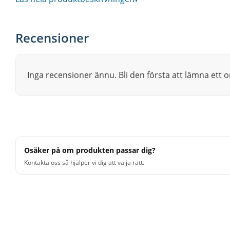
SABIAN Vault team.
Penetrating projection and rapid decay
Recensioner
HHX Tone Projection stirs up simmering heat, musical d
Delivers simmering Modern Dark tone at all volumes
Inga recensioner ännu. Bli den första att lämna ett
Protected by SABIAN Two-Year Warranty
Osäker på om produkten passar dig?
Kontakta oss så hjälper vi dig att välja rätt.