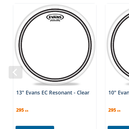
13" Evans EC Resonant - Clear
10" Evan
295
295
KR
KR