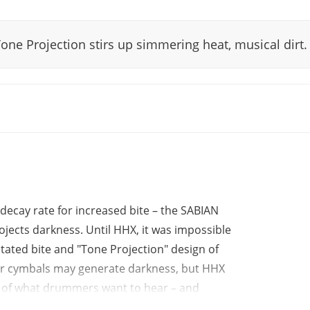
one Projection stirs up simmering heat, musical dirt.
 decay rate for increased bite – the SABIAN
jects darkness. Until HHX, it was impossible
tated bite and "Tone Projection" design of
her cymbals may generate darkness, but HHX
e of what drummers want to hear – and
ction" is an innovative design, created by the