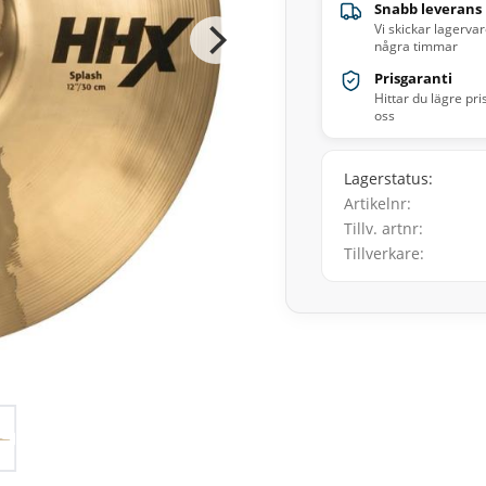
Snabb leverans
Vi skickar lagerva
några timmar
Prisgaranti
Hittar du lägre pri
oss
Lagerstatus
Artikelnr
Tillv. artnr
Tillverkare