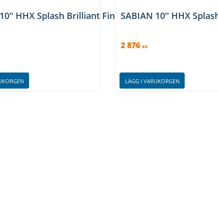
nish
0'' HHX Splash Brilliant Finish
SABIAN 10'' HHX Splas
2 876
KR
RUKORGEN
LÄGG I VARUKORGEN