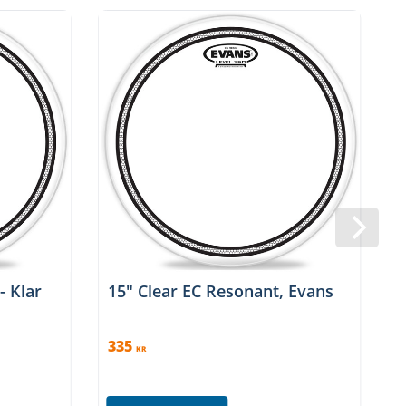
- Klar
15" Clear EC Resonant, Evans
1
335
KR
3