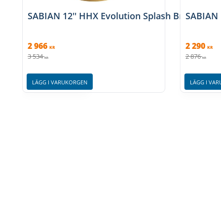
SABIAN 12'' HHX Evolution Splash Brilliant Fi
SABIAN 1
2 966
2 290
KR
KR
3 534
2 876
KR
KR
LÄGG I VARUKORGEN
LÄGG I VA