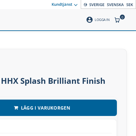
Kundtjänst
SVERIGE
SVENSKA
SEK
0
account_circle
ANTAL PR
LOGGA IN
 HHX Splash Brilliant Finish
LÄGG I VARUKORGEN