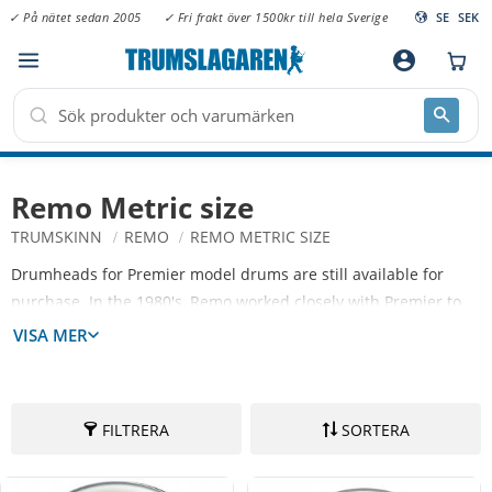
✓ På nätet sedan 2005
✓ Fri frakt över 1500kr till hela Sverige
SE
SEK
Meny
account_circle
Remo Metric size
TRUMSKINN
REMO
REMO METRIC SIZE
Drumheads for Premier model drums are still available for
purchase. In the 1980's, Remo worked closely with Premier to
develop tooling for 4 major sizes: Rack Toms- 10" (9-5/8" actual
VISA MER
diameter), 12" (11-7/8" actual diameter); Floor Toms-16" (16-
5/16" actual diameter); and Bass-20" (19-5/8" actual diameter).
Please note: some Premier models were made outside of these
FILTRERA
SORTERA
'standardized' sizes, and may require a full custom made-by-
hand drumhead.