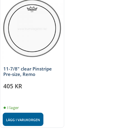
11-7/8" clear Pinstripe
Pre-size, Remo
405
KR
I lager
LÄGG I VARUKORGEN