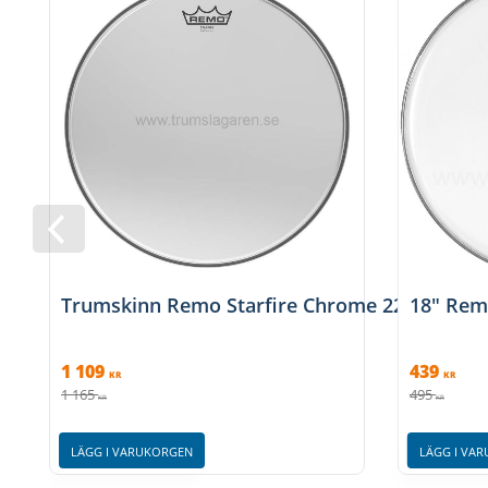
Trumskinn Remo Starfire Chrome 22" - Krom
18" Rem
1 109
439
KR
KR
1 165
495
KR
KR
LÄGG I VARUKORGEN
LÄGG I VA