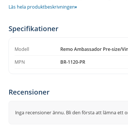
Skinnet passar dig som har en äldre trumma eller ett v
Läs hela produktbeskrivningen
▾
metriska eller amerikanska specialmått, och där ett stand
Ambassador är en av de mest använda skinnserierna f
resonansskinn.
Specifikationer
Beskrivningen har bearbetats med AI. Fel kan förekomma.
Modell
Remo Ambassador Pre-size/Vin
MPN
BR-1120-PR
Recensioner
Inga recensioner ännu. Bli den första att lämna ett