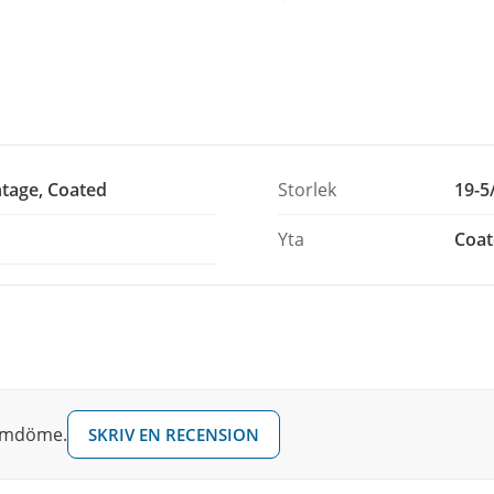
intageset där stommen är byggd efter äldre
ardskinn helt enkelt inte sitter rätt.
rån Remo och används både som slag- och
tage, Coated
Storlek
19-5
Yta
Coat
 omdöme.
SKRIV EN RECENSION