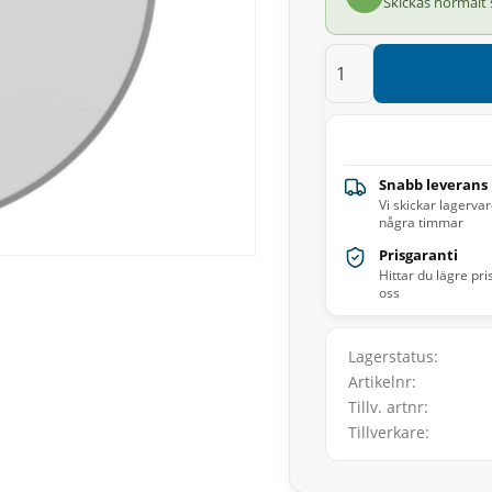
Skickas normalt
Snabb leverans
Vi skickar lagerva
några timmar
Prisgaranti
Hittar du lägre pri
oss
Lagerstatus
Artikelnr
Tillv. artnr
Tillverkare