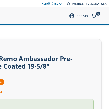
Kundtjänst
SVERIGE
SVENSKA
SEK
0
account_circle
ANTAL PR
LOGGA IN
Remo Ambassador Pre-
e Coated 19-5/8"
0%
kr