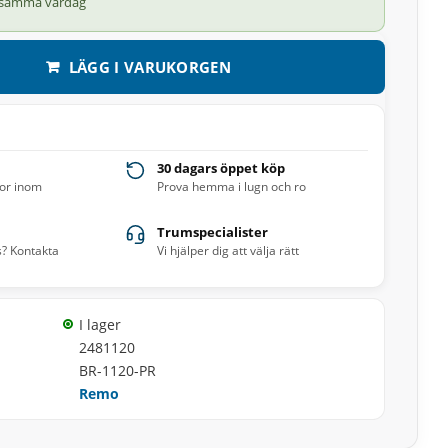
 samma vardag
LÄGG I VARUKORGEN
30 dagars öppet köp
ror inom
Prova hemma i lugn och ro
Trumspecialister
s? Kontakta
Vi hjälper dig att välja rätt
I lager
2481120
BR-1120-PR
Remo