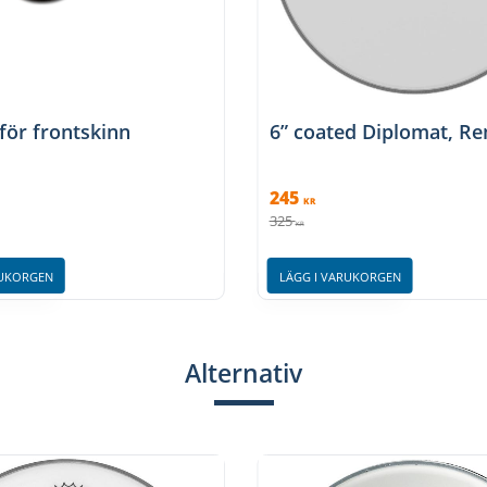
för frontskinn
6” coated Diplomat, R
245
KR
325
KR
RUKORGEN
LÄGG I VARUKORGEN
Alternativ