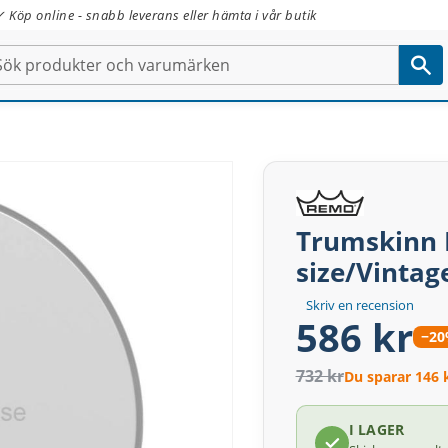
✓ Köp online - snabb leverans eller hämta i vår butik
Trumskinn 
size/Vintag
Skriv en recension
586 kr
−2
732 kr
Du sparar 146 
I LAGER