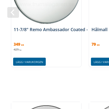
11-7/8" Remo Ambassador Coated - Coated
Hålmall 
349
79
KR
KR
425
KR
LÄGG I VARUKORGEN
LÄGG I VA