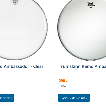
ad
o Ambassador - Clear
Trumskinn Remo Ambas
290
KR
330
KR
RUKORGEN
LÄGG I VARUKORGEN