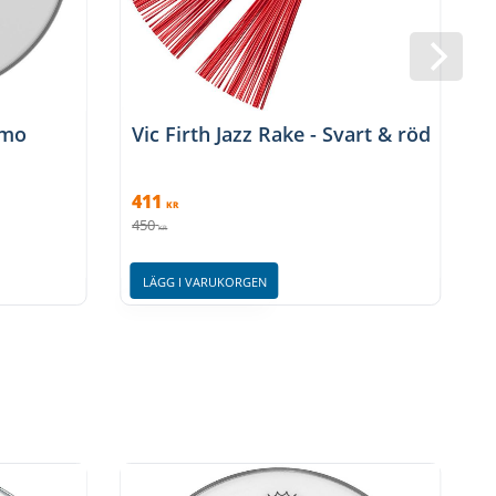
emo
Vic Firth Jazz Rake - Svart & röd
411
1
KR
450
1
KR
LÄGG I VARUKORGEN