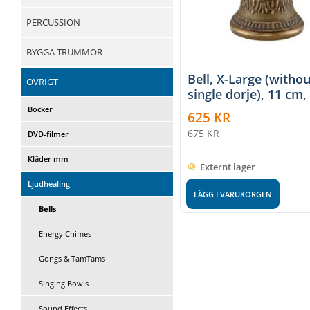
PERCUSSION
BYGGA TRUMMOR
Bell, X-Large (withou
ÖVRIGT
single dorje), 11 cm,
Böcker
625
KR
675
KR
DVD-filmer
Kläder mm
Externt lager
Ljudhealing
LÄGG I VARUKORGEN
Bells
Energy Chimes
Gongs & TamTams
Singing Bowls
Sound Effects