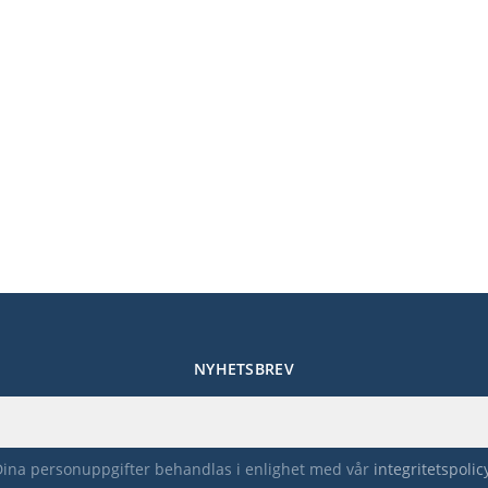
NYHETSBREV
Dina personuppgifter behandlas i enlighet med vår
integritetspolic