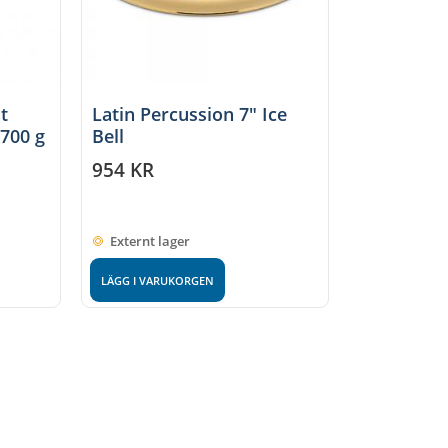
t
Latin Percussion 7″ Ice
 700 g
Bell
954
KR
Externt lager
LÄGG I VARUKORGEN