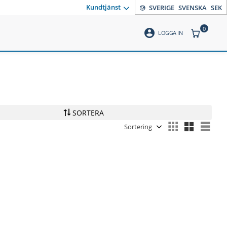
Kundtjänst
SVERIGE
SVENSKA
SEK
0
account_circle
ANTAL PR
LOGGA IN
SORTERA
Välj sortering
Välj