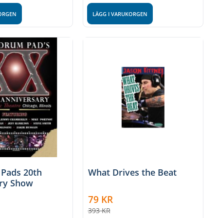
KORGEN
LÄGG I VARUKORGEN
Pads 20th
What Drives the Beat
ry Show
79
KR
393
KR