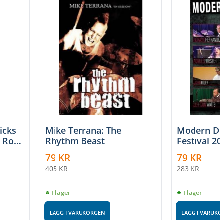
icks
Mike Terrana: The
Modern 
e Rock
Rhythm Beast
Festival 2
79
KR
79
KR
405
KR
283
KR
I lager
I lager
LÄGG I VARUKORGEN
LÄGG I VARU