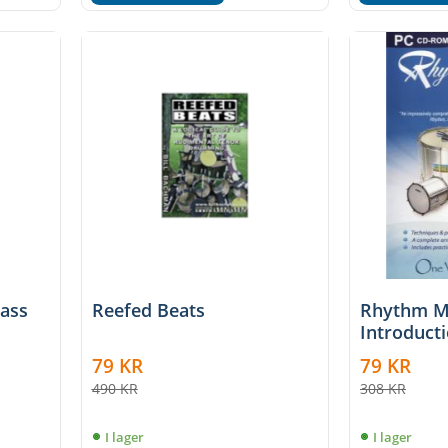
bass
Reefed Beats
Rhythm Ma
Introduct
Batucada
79
KR
79
KR
490
KR
308
KR
I lager
I lager