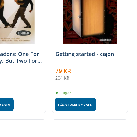
adors: One For
Getting started - cajon
, But Two For
79
KR
204
KR
I lager
KORGEN
LÄGG I VARUKORGEN