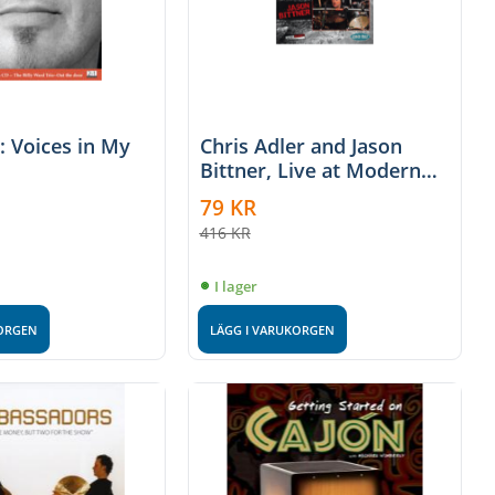
: Voices in My
Chris Adler and Jason
Bittner, Live at Modern
Drummer Festival 2005
79
KR
416
KR
I lager
KORGEN
LÄGG I VARUKORGEN