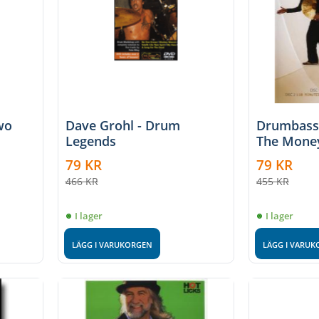
wo
Dave Grohl - Drum
Drumbass
Legends
The Money
The Show
79
KR
79
KR
466
KR
455
KR
I lager
I lager
LÄGG I VARUKORGEN
LÄGG I VARU