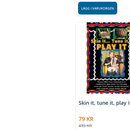
LÄGG I VARUKORGEN
Skin it, tune it, play i
79
KR
435
KR