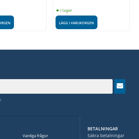
I lager
KORGEN
LÄGG I VARUKORGEN
y
.
BETALNINGAR
N
Säkra betalningar
Vanliga frågor