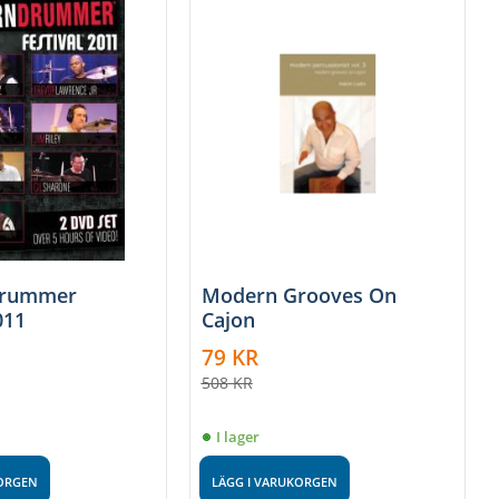
Drummer
Modern Grooves On
011
Cajon
79
KR
508
KR
I lager
KORGEN
LÄGG I VARUKORGEN