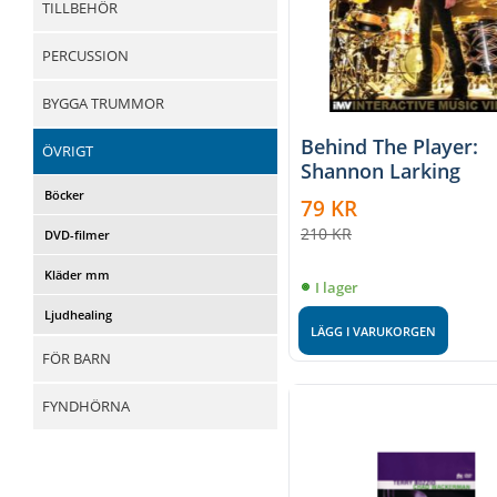
TILLBEHÖR
PERCUSSION
BYGGA TRUMMOR
Behind The Player:
ÖVRIGT
Shannon Larking
Böcker
79
KR
210
KR
DVD-filmer
Kläder mm
I lager
Ljudhealing
LÄGG I VARUKORGEN
FÖR BARN
FYNDHÖRNA