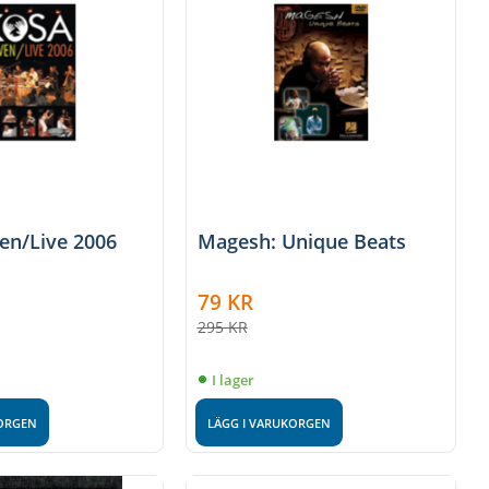
ven/Live 2006
Magesh: Unique Beats
79
KR
295
KR
I lager
KORGEN
LÄGG I VARUKORGEN