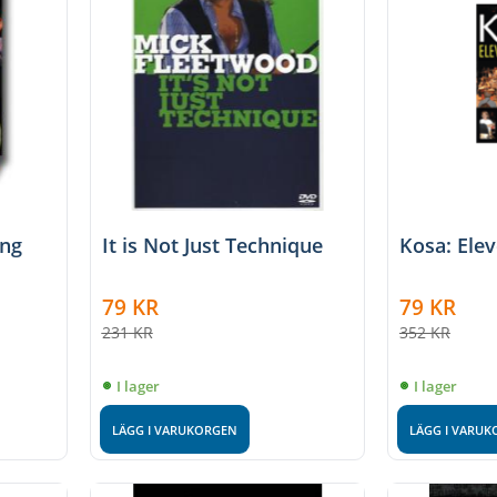
ing
It is Not Just Technique
Kosa: Ele
79
KR
79
KR
231
KR
352
KR
I lager
I lager
LÄGG I VARUKORGEN
LÄGG I VARU