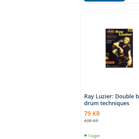
Ray Luzier: Double 
drum techniques
79
KR
438
KR
I lager