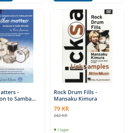
tters -
Rock Drum Fills -
ion to Samba
Mansaku Kimura
 (CD-Rom)
79
KR
242
KR
I lager