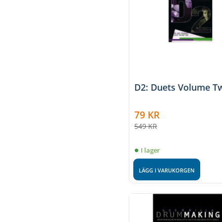
D2: Duets Volume T
79
KR
549
KR
I lager
LÄGG I VARUKORGEN