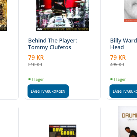
Behind The Player:
Billy Ward
Tommy Clufetos
Head
79
KR
79
KR
210
KR
495
KR
I lager
I lager
LÄGG I VARUKORGEN
LÄGG I VARU