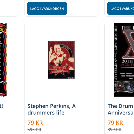
LÄGG I VARUKORGEN
LÄGG I VARU
t!
Stephen Perkins, A
The Drum 
drummers life
Anniversa
79
KR
79
KR
595
KR
399
KR