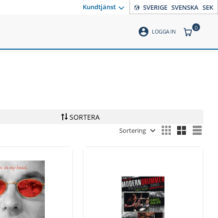
Kundtjänst
SVERIGE
SVENSKA
SEK
0
account_circle
ANTAL PR
LOGGA IN
SORTERA
Välj sortering
Välj