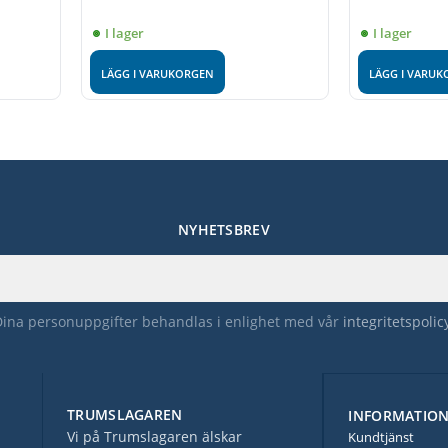
I lager
I lager
LÄGG I VARUKORGEN
LÄGG I VARU
NYHETSBREV
Dina personuppgifter behandlas i enlighet med vår
integritetspolic
TRUMSLAGAREN
INFORMATIO
Vi på Trumslagaren älskar
Kundtjänst