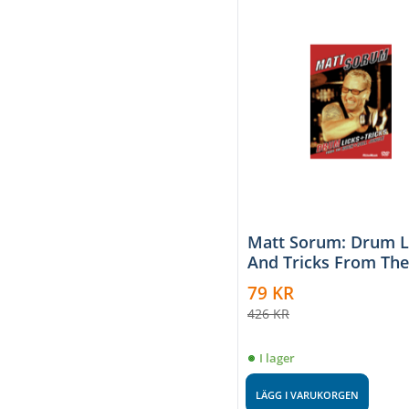
Matt Sorum: Drum L
And Tricks From Th
And Roll Jungle
79
KR
426
KR
I lager
LÄGG I VARUKORGEN