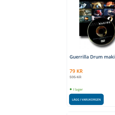
Guerrilla Drum mak
79
KR
595
KR
I lager
LÄGG I VARUKORGEN