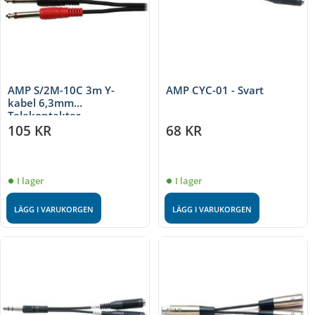
AMP S/2M-10C 3m Y-
AMP CYC-01 - Svart
kabel 6,3mm
Telekontakter
105
KR
68
KR
I lager
I lager
LÄGG I VARUKORGEN
LÄGG I VARUKORGEN