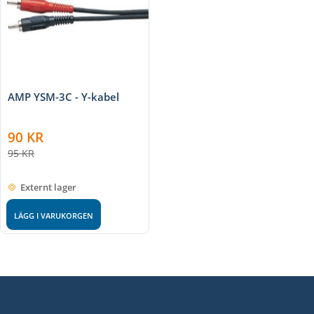
AMP YSM-3C - Y-kabel
90
KR
95
KR
Externt lager
LÄGG I VARUKORGEN