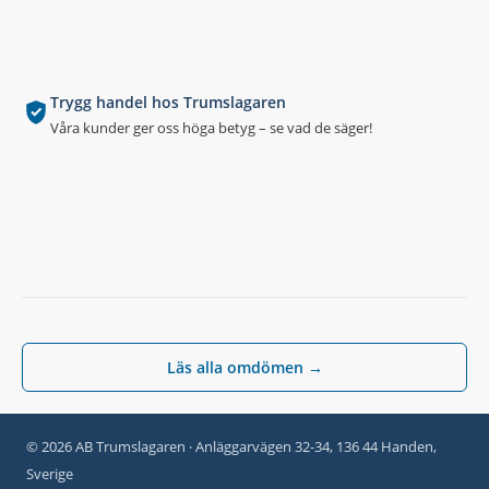
Trygg handel hos Trumslagaren
Våra kunder ger oss höga betyg – se vad de säger!
Läs alla omdömen →
© 2026 AB Trumslagaren · Anläggarvägen 32-34, 136 44 Handen,
Sverige