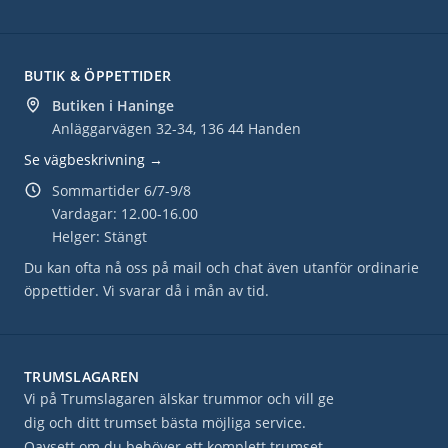
BUTIK & ÖPPETTIDER
Butiken i Haninge
Anläggarvägen 32-34, 136 44 Handen
Se vägbeskrivning →
Sommartider 6/7-9/8
Vardagar: 12.00-16.00
Helger: Stängt
Du kan ofta nå oss på mail och chat även utanför ordinarie
öppettider. Vi svarar då i mån av tid.
TRUMSLAGAREN
Vi på Trumslagaren älskar trummor och vill ge
dig och ditt trumset bästa möjliga service.
Oavsett om du behöver ett komplett trumset