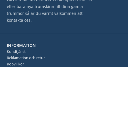
eller bara nya trumskinn till dina gamla
trummor så är du varmt välkommen att
kontakta oss.
INFORMATION
Kundtjänst
Reklamation och retur
Köpvillkor
Ångra order
Vanliga frågor
Produktguide
Policy och cookies
Mina sidor
BETALNINGAR
Säkra betalningar med