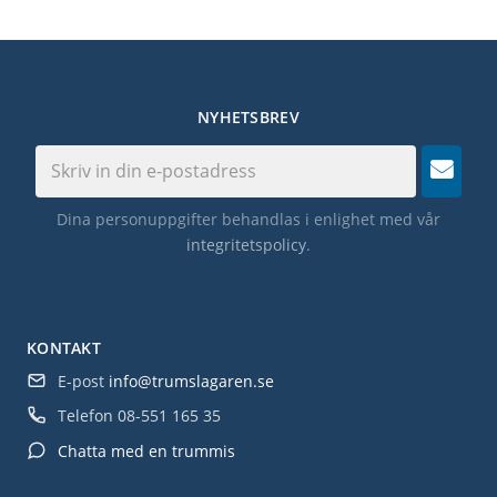
NYHETSBREV
Dina personuppgifter behandlas i enlighet med vår
integritetspolicy
.
KONTAKT
E-post
info@trumslagaren.se
Telefon
08-551 165 35
Chatta med en trummis