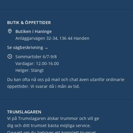
BUTIK & ÖPPETTIDER
Butiken i Haninge
Anläggarvägen 32-34, 136 44 Handen
Se vägbeskrivning →
Sommartider 6/7-9/8
Vardagar: 12.00-16.00
Helger: Stängt
Du kan ofta nå oss på mail och chat även utanför ordinarie
öppettider. Vi svarar då i mån av tid.
TRUMSLAGAREN
Vi på Trumslagaren älskar trummor och vill ge
dig och ditt trumset bästa möjliga service.
Oavsett om du behöver ett komplett trumset