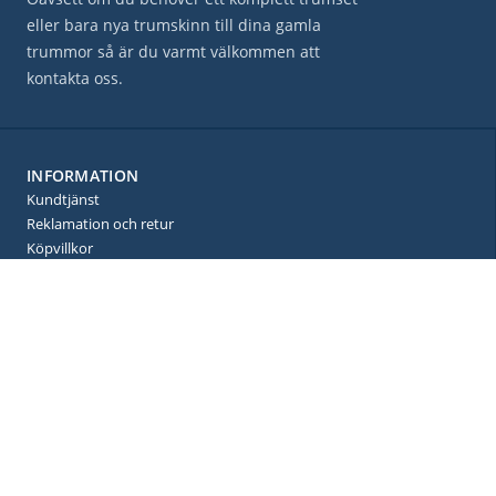
eller bara nya trumskinn till dina gamla
trummor så är du varmt välkommen att
kontakta oss.
INFORMATION
Kundtjänst
Reklamation och retur
Köpvillkor
Ångra order
Vanliga frågor
Produktguide
Policy och cookies
Mina sidor
BETALNINGAR
Säkra betalningar med