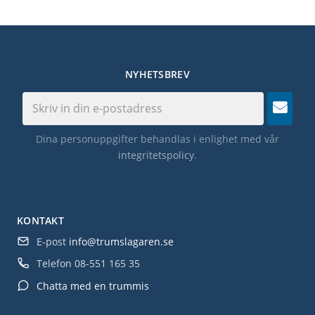
NYHETSBREV
Dina personuppgifter behandlas i enlighet med vår
integritetspolicy
.
KONTAKT
E-post
info@trumslagaren.se
Telefon
08-551 165 35
Chatta med en trummis