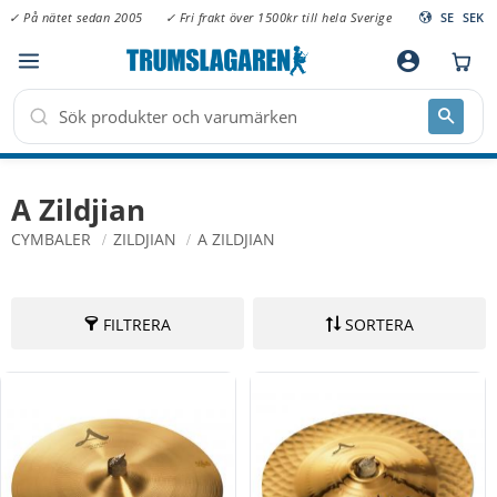
✓ På nätet sedan 2005
✓ Fri frakt över 1500kr till hela Sverige
SE
SEK
Meny
account_circle
A Zildjian
CYMBALER
ZILDJIAN
A ZILDJIAN
FILTRERA
SORTERA