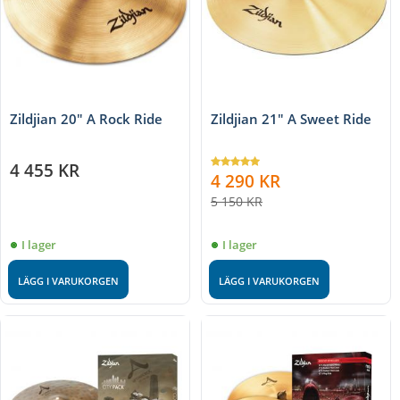
Zildjian 20" A Rock Ride
Zildjian 21" A Sweet Ride
4 455
KR
4 290
KR
5 150
KR
I lager
I lager
LÄGG I VARUKORGEN
LÄGG I VARUKORGEN