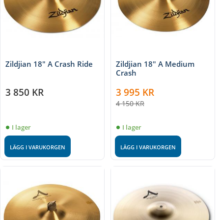
Zildjian 18" A Crash Ride
Zildjian 18" A Medium
Crash
3 850
KR
3 995
KR
4 150
KR
I lager
I lager
LÄGG I VARUKORGEN
LÄGG I VARUKORGEN