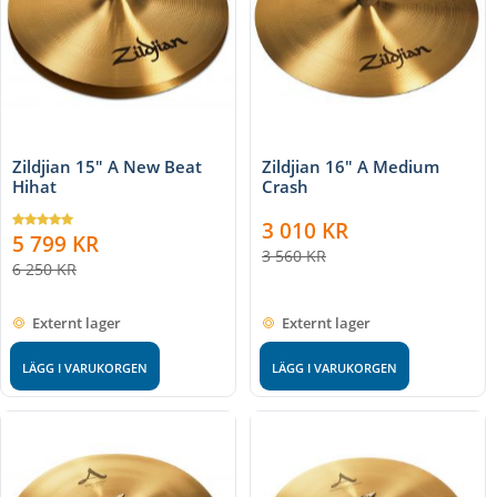
Zildjian 15" A New Beat
Zildjian 16" A Medium
Hihat
Crash
3 010
KR
5 799
KR
3 560
KR
6 250
KR
Externt lager
Externt lager
LÄGG I VARUKORGEN
LÄGG I VARUKORGEN