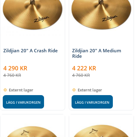
Zildjian 20" A Crash Ride
Zildjian 20" A Medium
Ride
4 290
KR
4 222
KR
4 760
KR
4 760
KR
Externt lager
Externt lager
LÄGG I VARUKORGEN
LÄGG I VARUKORGEN