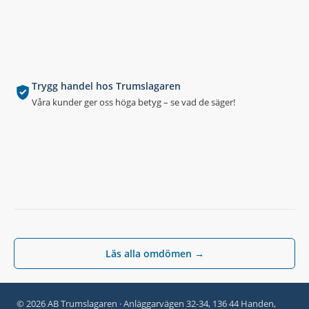
Trygg handel hos Trumslagaren
Våra kunder ger oss höga betyg – se vad de säger!
Läs alla omdömen →
© 2026 AB Trumslagaren · Anläggarvägen 32-34, 136 44 Handen,