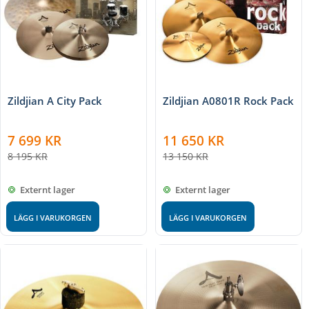
Zildjian A City Pack
Zildjian A0801R Rock Pack
7 699
KR
11 650
KR
8 195
KR
13 150
KR
Externt lager
Externt lager
LÄGG I VARUKORGEN
LÄGG I VARUKORGEN