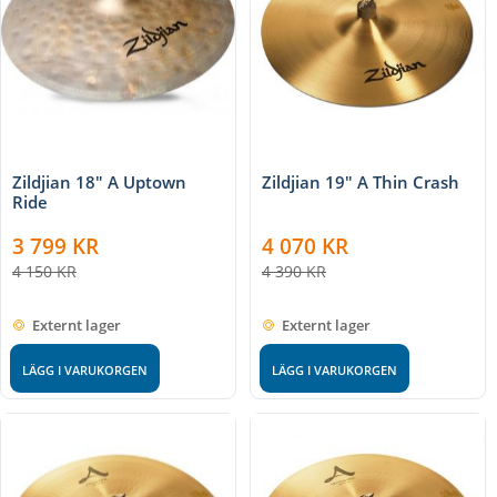
Zildjian 18" A Uptown
Zildjian 19" A Thin Crash
Ride
3 799
KR
4 070
KR
4 150
KR
4 390
KR
Externt lager
Externt lager
LÄGG I VARUKORGEN
LÄGG I VARUKORGEN