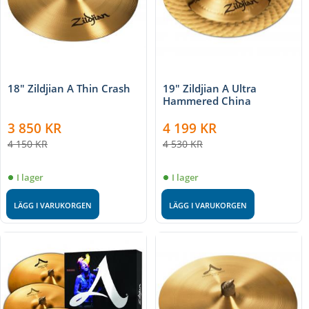
18" Zildjian A Thin Crash
19" Zildjian A Ultra
Hammered China
3 850
KR
4 199
KR
4 150
KR
4 530
KR
I lager
I lager
LÄGG I VARUKORGEN
LÄGG I VARUKORGEN