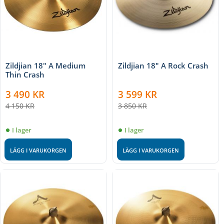
Zildjian 18" A Medium
Zildjian 18" A Rock Crash
Thin Crash
3 490
KR
3 599
KR
4 150
KR
3 850
KR
I lager
I lager
LÄGG I VARUKORGEN
LÄGG I VARUKORGEN