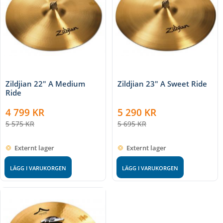
Zildjian 22" A Medium
Zildjian 23" A Sweet Ride
Ride
4 799
KR
5 290
KR
5 575
KR
5 695
KR
Externt lager
Externt lager
LÄGG I VARUKORGEN
LÄGG I VARUKORGEN