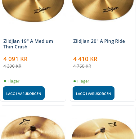
Zildjian 19" A Medium
Zildjian 20" A Ping Ride
Thin Crash
4 091
KR
4 410
KR
4 390
KR
4 760
KR
I lager
I lager
LÄGG I VARUKORGEN
LÄGG I VARUKORGEN