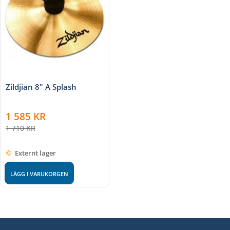
Zildjian 8" A Splash
1 585
KR
1 710
KR
Externt lager
LÄGG I VARUKORGEN