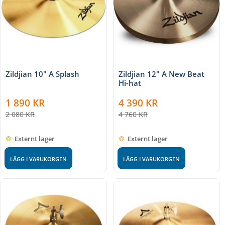
Zildjian 10" A Splash
Zildjian 12" A New Beat
Hi-hat
1 890
KR
4 390
KR
2 080
KR
4 760
KR
Externt lager
Externt lager
LÄGG I VARUKORGEN
LÄGG I VARUKORGEN