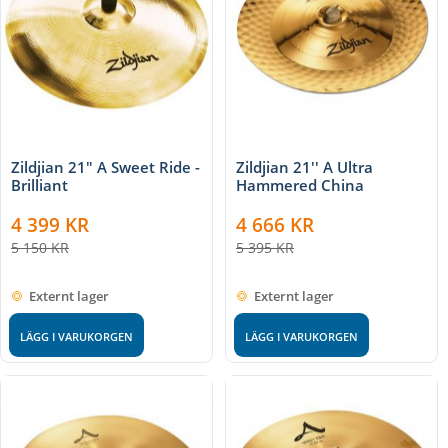
Zildjian 21" A Sweet Ride -
Zildjian 21'' A Ultra
Brilliant
Hammered China
4 399
KR
4 666
KR
5 150
KR
5 395
KR
Externt lager
Externt lager
LÄGG I VARUKORGEN
LÄGG I VARUKORGEN