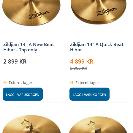
Zildjian 14" A New Beat
Zildjian 14" A Quick Beat
Hihat - Top only
Hihat
2 899
KR
4 899
KR
5 795
KR
Externt lager
Externt lager
LÄGG I VARUKORGEN
LÄGG I VARUKORGEN