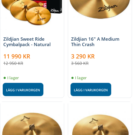
Zildjian Sweet Ride
Zildjian 16" A Medium
Cymbalpack - Natural
Thin Crash
11 990
KR
3 290
KR
12 950
KR
3 560
KR
I lager
I lager
LÄGG I VARUKORGEN
LÄGG I VARUKORGEN