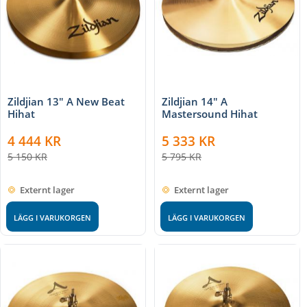
Zildjian 13" A New Beat
Zildjian 14" A
Hihat
Mastersound Hihat
4 444
KR
5 333
KR
5 150
KR
5 795
KR
Externt lager
Externt lager
LÄGG I VARUKORGEN
LÄGG I VARUKORGEN