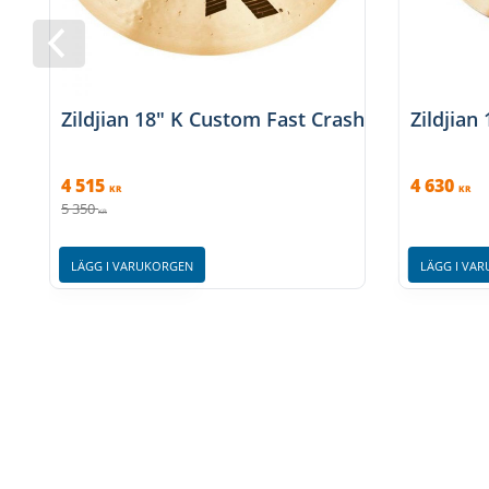
Zildjian 18" K Custom Fast Crash
Zildjian
4 515
4 630
KR
KR
5 350
KR
LÄGG I VARUKORGEN
LÄGG I VA