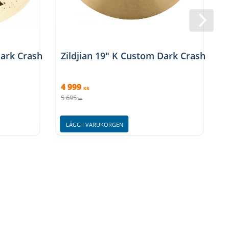
Dark Crash
Zildjian 19" K Custom Dark Crash
Z
4 999
4
KR
5 695
5
KR
LÄGG I VARUKORGEN