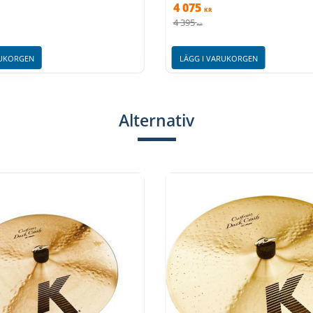
4 075
KR
4 395
KR
RUKORGEN
LÄGG I VARUKORGEN
Alternativ