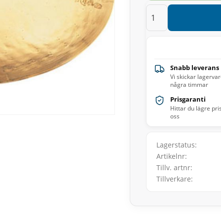
Snabb leverans
Vi skickar lagerva
några timmar
Prisgaranti
Hittar du lägre pri
oss
Lagerstatus
Artikelnr
Tillv. artnr
Tillverkare