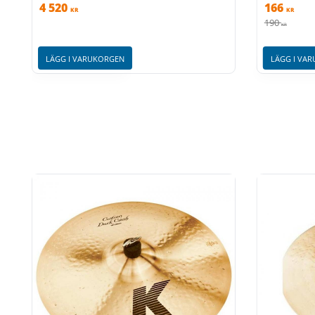
4 520
166
KR
KR
190
KR
LÄGG I VARUKORGEN
LÄGG I VA