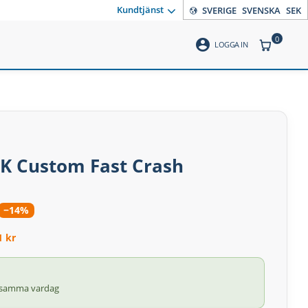
Kundtjänst
SVERIGE
SVENSKA
SEK
0
account_circle
ANTAL PR
LOGGA IN
" K Custom Fast Crash
−14%
1 kr
 samma vardag