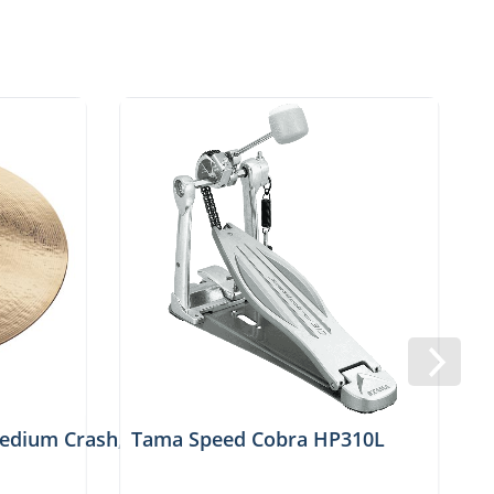
Medium Crash, Meinl
Tama Speed Cobra HP310L
6