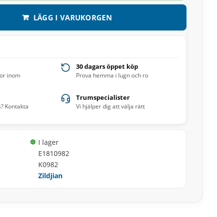
LÄGG I VARUKORGEN
30 dagars öppet köp
ror inom
Prova hemma i lugn och ro
Trumspecialister
s? Kontakta
Vi hjälper dig att välja rätt
I lager
E1810982
K0982
Zildjian