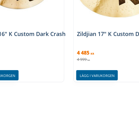
 16" K Custom Dark Crash
Zildjian 17" K Custom 
4 485
KR
4 999
KR
RUKORGEN
LÄGG I VARUKORGEN