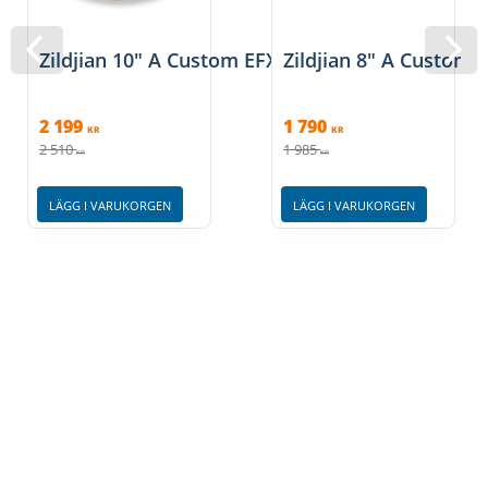
Zildjian 10" A Custom EFX Splash
Zildjian 8" A Custom 
2 199
1 790
KR
KR
2 510
1 985
KR
KR
LÄGG I VARUKORGEN
LÄGG I VARUKORGEN