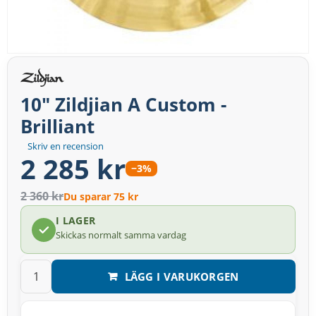
10" Zildjian A Custom -
Brilliant
Skriv en recension
2 285 kr
−3%
2 360 kr
Du sparar 75 kr
I LAGER
Skickas normalt samma vardag
LÄGG I VARUKORGEN