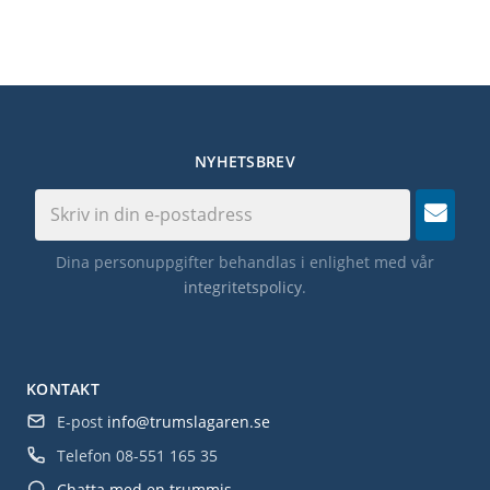
NYHETSBREV
Dina personuppgifter behandlas i enlighet med vår
integritetspolicy
.
KONTAKT
E-post
info@trumslagaren.se
Telefon
08-551 165 35
Chatta med en trummis