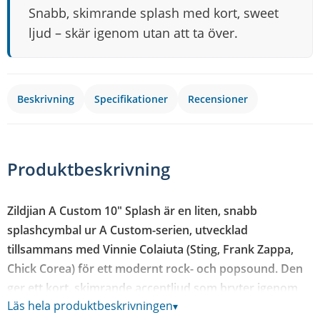
Snabb, skimrande splash med kort, sweet
ljud – skär igenom utan att ta över.
Beskrivning
Specifikationer
Recensioner
Produktbeskrivning
Zildjian A Custom 10" Splash är en liten, snabb
splashcymbal ur A Custom-serien, utvecklad
tillsammans med Vinnie Colaiuta (Sting, Frank Zappa,
Chick Corea) för ett modernt rock- och popsound. Den
ger ett kort, skimrande accentljud som bryter igenom
Läs hela produktbeskrivningen
▾
fint i bandsammanhang utan att ta överhanden över