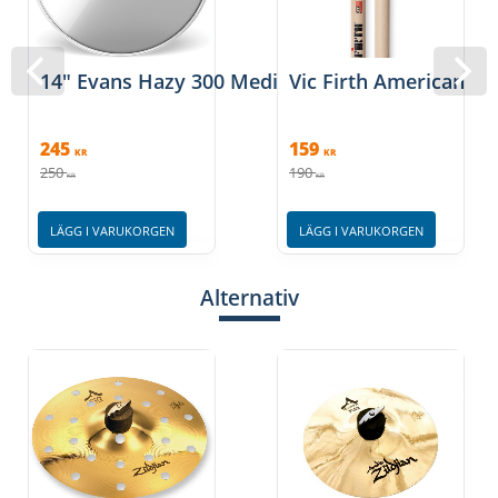
14" Evans Hazy 300 Medium
Vic Firth American Cl
245
159
KR
KR
250
190
KR
KR
LÄGG I VARUKORGEN
LÄGG I VARUKORGEN
Alternativ