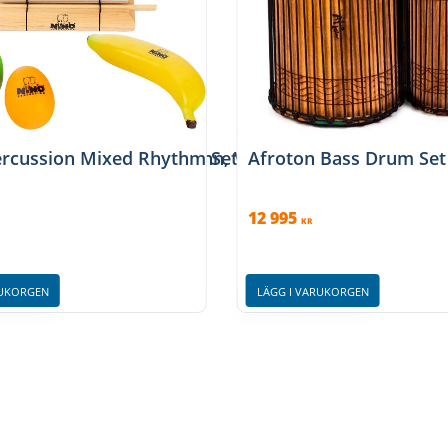
d syntetiska Pop Off skinn, VR-CSET-SH
rcussion Mixed Rhythm Set, 5 pcs., NINOSET8
Afroton Bass Drum Set
12 995
KR
RUKORGEN
LÄGG I VARUKORGEN