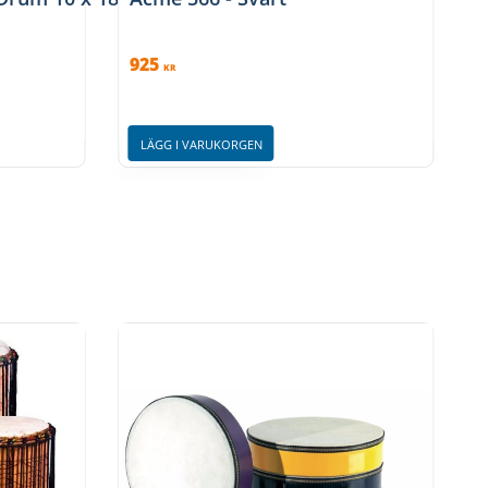
925
KR
LÄGG I VARUKORGEN