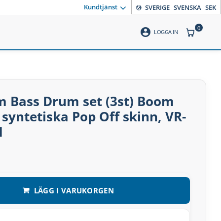
Kundtjänst
SVERIGE
SVENSKA
SEK
0
account_circle
ANTAL PR
LOGGA IN
m Bass Drum set (3st) Boom
 syntetiska Pop Off skinn, VR-
H
LÄGG I VARUKORGEN