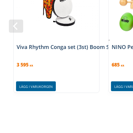
Viva Rhythm Conga set (3st) Boom Series, me
NINO Pe
3 595
685
KR
KR
LÄGG I VARUKORGEN
LÄGG I VA