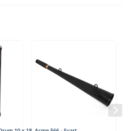
2RK
Drum 10 x 18″ Island
Acme 566 - Svart