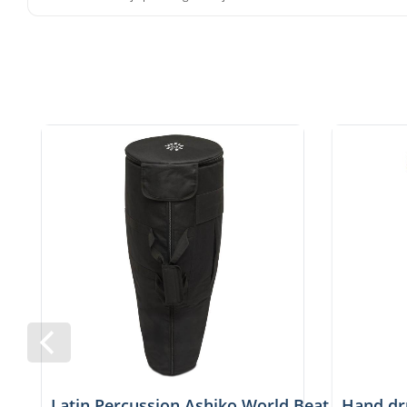
Latin Percussion Ashiko World Beat Pretuned
Hand dr