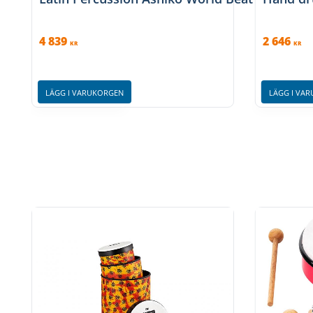
4 839
2 646
KR
KR
LÄGG I VARUKORGEN
LÄGG I VA