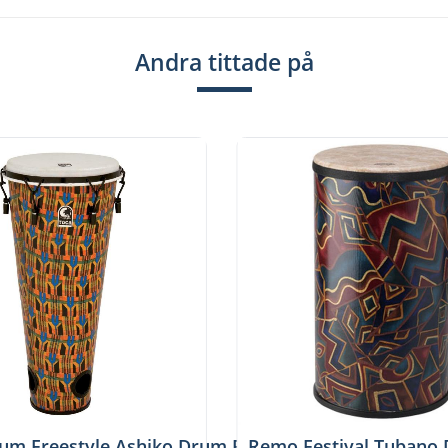
Andra tittade på
 Stackable LP7002-K, Set
um Freestyle Ashiko Drum Rope Tuned, Toca TFA-1
Remo Festival Tubano 