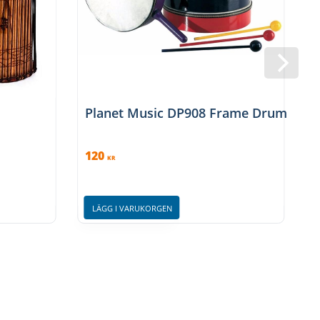
Planet Music DP908 Frame Drum 8″ ink
120
KR
LÄGG I VARUKORGEN