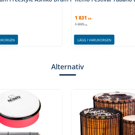
1 831
KR
1 895
KR
RUKORGEN
LÄGG I VARUKORGEN
Alternativ