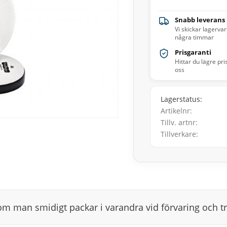
Snabb leverans
Vi skickar lagerva
några timmar
Prisgaranti
Hittar du lägre pri
oss
Lagerstatus
Artikelnr
Tillv. artnr
Tillverkare
m man smidigt packar i varandra vid förvaring och t