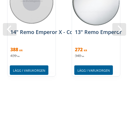
14" Remo Emperor X - Coated
13" Remo Emperor - 
388
272
KR
KR
439
340
KR
KR
LÄGG I VARUKORGEN
LÄGG I VARUKORGEN