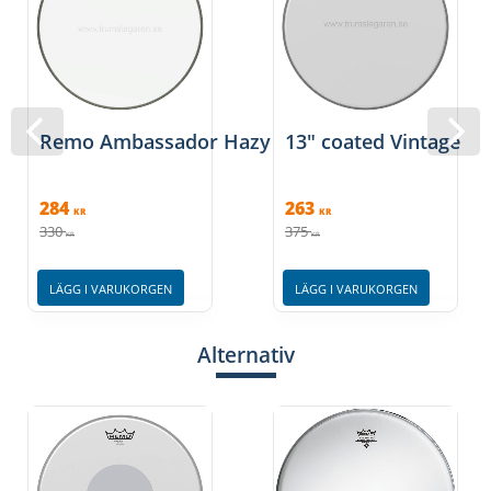
Remo Ambassador Hazy 14" Sejarskinn
13" coated Vintage e
284
263
KR
KR
330
375
KR
KR
LÄGG I VARUKORGEN
LÄGG I VARUKORGEN
Alternativ