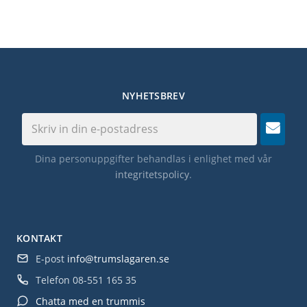
NYHETSBREV
Dina personuppgifter behandlas i enlighet med vår
integritetspolicy
.
KONTAKT
E-post
info@trumslagaren.se
Telefon
08-551 165 35
Chatta med en trummis