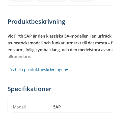
Produktbeskrivning
Vic Firth 5AP är den klassiska 5A-modellen i en urfräck 
trumstocksmodell och funkar utmärkt till det mesta – 
en varm, fyllig cymbalklang, och den medelstora avsmaln
allroundare.
Spelkänsla och ljud
Läs hela produktbeskrivningen
▾
Stocken är tillverkad i noga utvald amerikansk hickory,
trumstockar tack vare sin kombination av klang, hållba
Specifikationer
Druvan är formad som en tear drop i trä, vilket ger en
jämfört med nylondruvor.
Modell
5AP
För vem