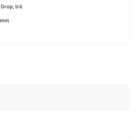
 Drop, trä
4 mm
a