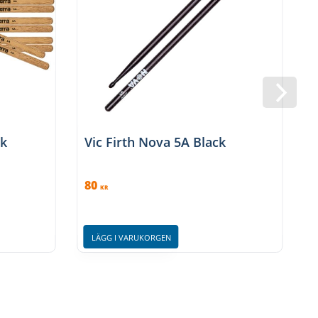
ck
Vic Firth Nova 5A Black
V
80
KR
LÄGG I VARUKORGEN