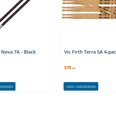
h Nova 7A - Black
Vic Firth Terra 5A 4-pa
570
KR
RUKORGEN
LÄGG I VARUKORGEN