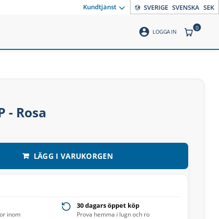
Kundtjänst
SVERIGE
SVENSKA
SEK
0
account_circle
ANTAL PR
LOGGA IN
P - Rosa
LÄGG I VARUKORGEN
30 dagars öppet köp
ror inom
Prova hemma i lugn och ro