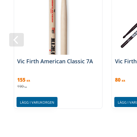
Vic Firth American Classic 7A
Vic Firt
155
80
KR
KR
190
KR
LÄGG I VARUKORGEN
LÄGG I VA