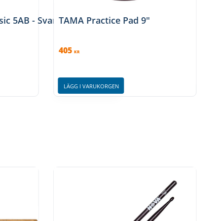
sic 5AB - Svart
TAMA Practice Pad 9"
405
KR
3
LÄGG I VARUKORGEN