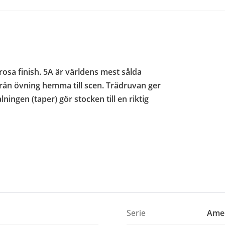
rosa finish. 5A är världens mest sålda
från övning hemma till scen. Trädruvan ger
ingen (taper) gör stocken till en riktig
 ett träslag som är standard bland
rhet och förmåga att absorbera vibrationer.
 rundare och rikare klang mot cymbaler
Serie
Amer