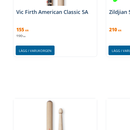
Vic Firth American Classic 5A
Zildjian
155
210
KR
KR
190
KR
LÄGG I VARUKORGEN
LÄGG I VA