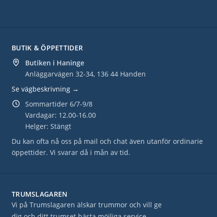
BUTIK & ÖPPETTIDER
Butiken i Haninge
Anläggarvägen 32-34, 136 44 Handen
Se vägbeskrivning →
Sommartider 6/7-9/8
Vardagar: 12.00-16.00
Helger: Stängt
Du kan ofta nå oss på mail och chat även utanför ordinarie
öppettider. Vi svarar då i mån av tid.
TRUMSLAGAREN
Vi på Trumslagaren älskar trummor och vill ge
dig och ditt trumset bästa möjliga service.