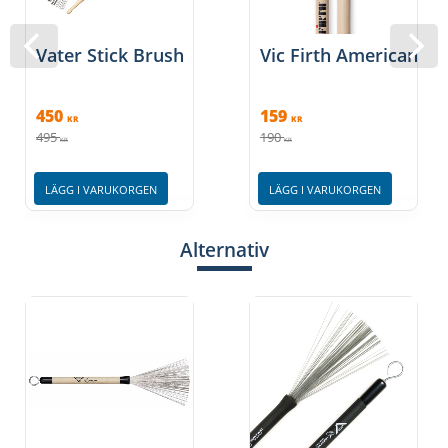
Vater Stick Brush
Vic Firth American Cl
450
159
KR
KR
495
190
KR
KR
LÄGG I VARUKORGEN
LÄGG I VARUKORGEN
Alternativ