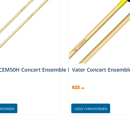
Mallet – Medium
-CEM50H Concert Ensemble Marimba Mallet – Hard
Vater Concert Ensembl
925
KR
RUKORGEN
LÄGG I VARUKORGEN