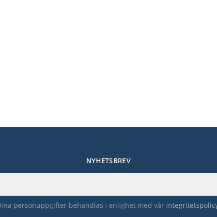
NYHETSBREV
Dina personuppgifter behandlas i enlighet med vår
integritetspolic