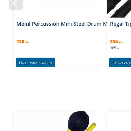
Meinl Percussion Mini Steel Drum Mallets,
Regal Ti
120
256
KR
KR
365
KR
LÄGG I VARUKORGEN
LÄGG I VA