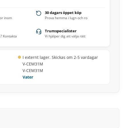
30 dagars öppet köp
ror inom
Prova hemma i lugn och ro
Trumspecialister
s? Kontakta
Vi hjälper dig att välja rätt
I externt lager. Skickas om 2-5 vardagar
V-CEM31M
V-CEM31M
Vater