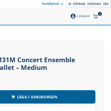
Kundtjänst
SVERIGE
SVENSKA
SEK
0
account_circle
ANTAL PR
LOGGA IN
M31M Concert Ensemble
llet – Medium
LÄGG I VARUKORGEN