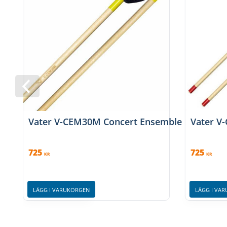
Vater V-CEM30M Concert Ensemble Marimba 
Vater V
725
725
KR
KR
LÄGG I VARUKORGEN
LÄGG I VA