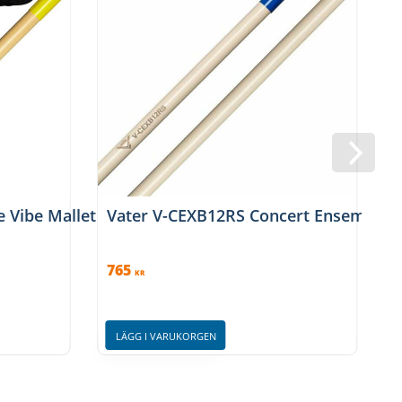
e Vibe Mallet – Medium
Vater V-CEXB12RS Concert Ensemble Xy
765
KR
LÄGG I VARUKORGEN