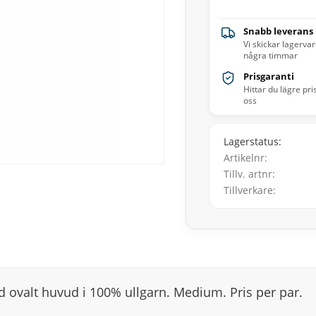
Snabb leverans
Vi skickar lagerva
några timmar
Prisgaranti
Hittar du lägre pri
oss
Lagerstatus
Artikelnr
Tillv. artnr
Tillverkare
ovalt huvud i 100% ullgarn. Medium. Pris per par.