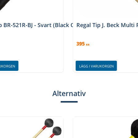
 MSTDM, MSTDM
p BR-521R-BJ - Svart (Black Out)
Regal Tip J. Beck Multi
395
KR
RUKORGEN
LÄGG I VARUKORGEN
Alternativ