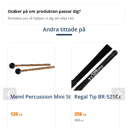
Osäker på om produkten passar dig?
Kontakta oss så hjälper vi dig att välja rätt.
Andra tittade på
Meinl Percussion Mini Steel Drum Mallets, M
Regal Tip BR-521R-BJ -
120
256
KR
KR
365
KR