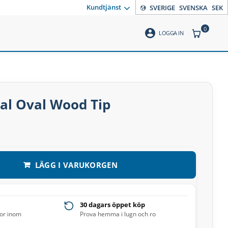
Kundtjänst
SVERIGE
SVENSKA
SEK
0
account_circle
ANTAL PR
LOGGA IN
al Oval Wood Tip
LÄGG I VARUKORGEN
30 dagars öppet köp
ror inom
Prova hemma i lugn och ro