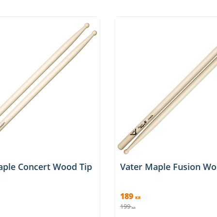
aple Concert Wood Tip
Vater Maple Fusion Wo
189
KR
199
KR