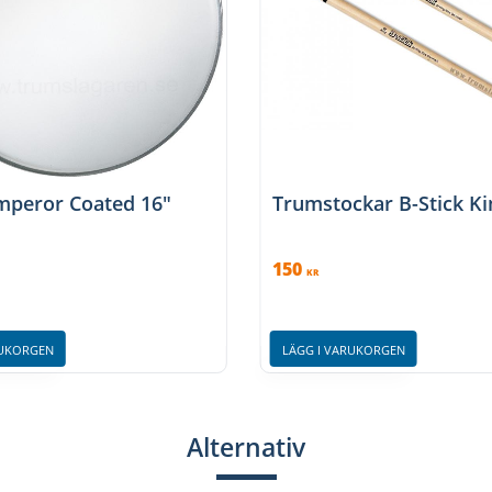
peror Coated 16"
Trumstockar B-Stick Ki
150
KR
RUKORGEN
LÄGG I VARUKORGEN
Alternativ