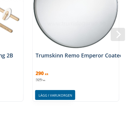
ng 2B
Trumskinn Remo Emperor Coated 12"
290
KR
325
3
KR
LÄGG I VARUKORGEN