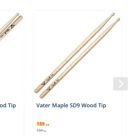
od Tip
Vater Maple SD9 Wood Tip
189
KR
199
1
KR