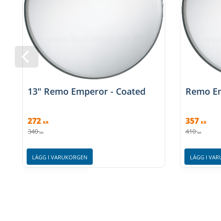
13" Remo Emperor - Coated
Remo Em
272
357
KR
KR
340
410
KR
KR
LÄGG I VARUKORGEN
LÄGG I VA