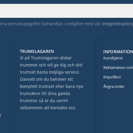
Dina personuppgifter behandlas i enlighet med vår
integritetspolic
TRUMSLAGAREN
INFORMATIO
Vi på Trumslagaren älskar
Kundtjänst
trummor och vill ge dig och ditt
Reklamation och
trumset bästa möjliga service.
Köpvillkor
Oavsett om du behöver ett
komplett trumset eller bara nya
Ångra order
trumskinn till dina gamla
trummor så är du varmt
välkommen att kontakta oss.
l