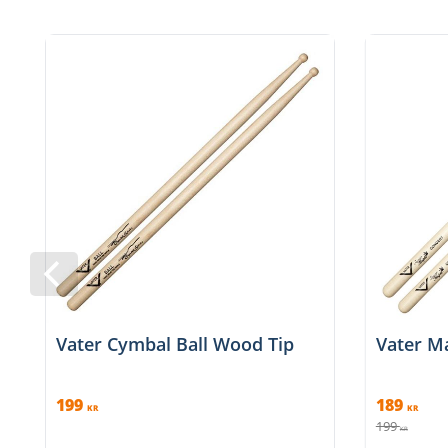
Vater Cymbal Ball Wood Tip
Vater M
199
189
KR
KR
199
KR