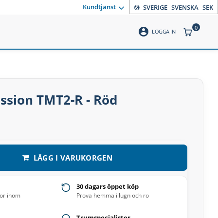
Kundtjänst
SVERIGE
SVENSKA
SEK
0
account_circle
ANTAL PR
LOGGA IN
ssion TMT2-R - Röd
LÄGG I VARUKORGEN
30 dagars öppet köp
ror inom
Prova hemma i lugn och ro
Trumspecialister