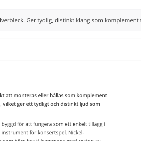
lverbleck. Ger tydlig, distinkt klang som komplement t
nkt att monteras eller hållas som komplement
k, vilket ger ett tydligt och distinkt ljud som
yggd för att fungera som ett enkelt tillägg i
t instrument för konsertspel. Nickel-
lang som hörs bra tillsammans med resten av