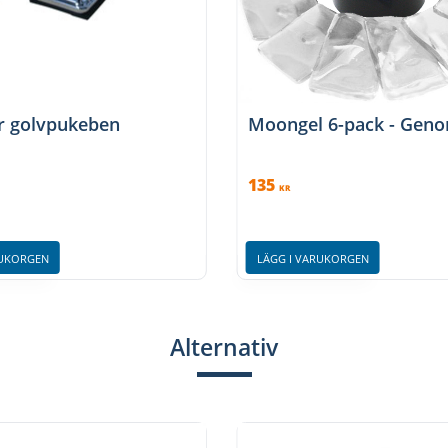
ör golvpukeben
Moongel 6-pack - Geno
135
KR
RUKORGEN
LÄGG I VARUKORGEN
Alternativ