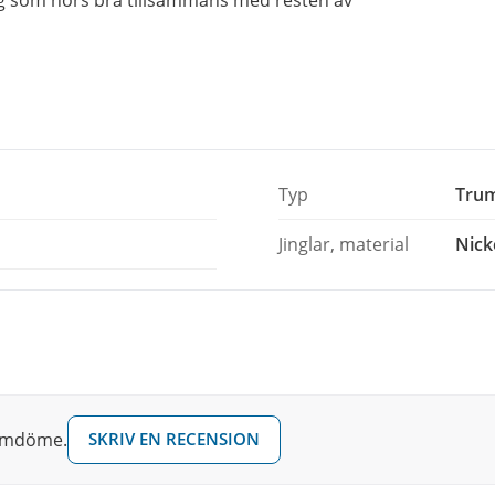
Typ
Trum
Jinglar, material
Nick
 omdöme.
SKRIV EN RECENSION