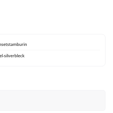
setstamburin
el-silverbleck