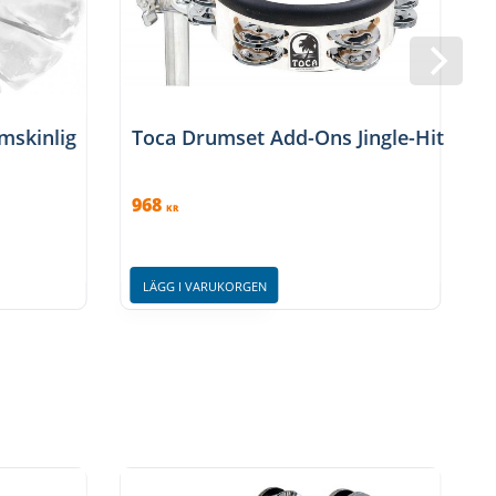
mskinlig
Toca Drumset Add-Ons Jingle-Hit Ta
968
KR
LÄGG I VARUKORGEN