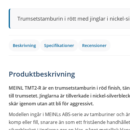
Trumsetstamburin i rött med jinglar i nickel-si
Beskrivning
Specifikationer
Recensioner
Produktbeskrivning
MEINL TMT2-R är en trumsetstamburin i röd finish, tä
till trumsetet. Jinglarna är tillverkade i nickel-silverblec
skär igenom utan att bli för aggressivt.
Modellen ingår i MEINLs ABS-serie av tamburiner och är b
komp eller fill, snarare än som ett fristående handhålle
silverblecket i jinglarna ger en klar, något metallisk k