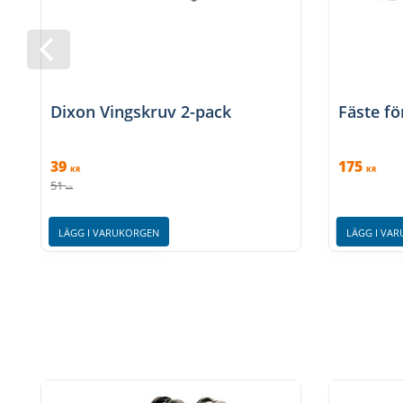
Dixon Vingskruv 2-pack
Fäste f
39
175
KR
KR
51
KR
LÄGG I VARUKORGEN
LÄGG I VA