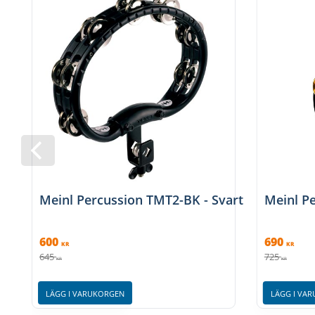
Meinl Percussion TMT2-BK - Svart
Meinl Pe
600
690
KR
KR
645
725
KR
KR
LÄGG I VARUKORGEN
LÄGG I VA