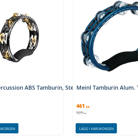
rcussion ABS Tamburin, Steel/Brass jingles, Black
Meinl Tamburin Alum.
461
KR
525
KR
RUKORGEN
LÄGG I VARUKORGEN