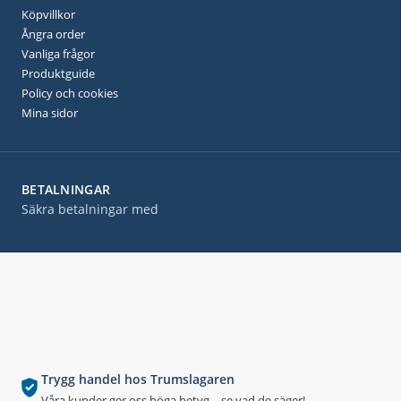
Köpvillkor
Ångra order
Vanliga frågor
Produktguide
Policy och cookies
Mina sidor
BETALNINGAR
Säkra betalningar med
Trygg handel hos Trumslagaren
Våra kunder ger oss höga betyg – se vad de säger!