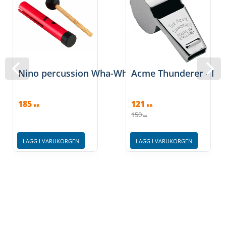
Nino percussion Wha-Wha-Rör
Acme Thunderer - Mä
185
121
KR
KR
150
KR
LÄGG I VARUKORGEN
LÄGG I VARUKORGEN