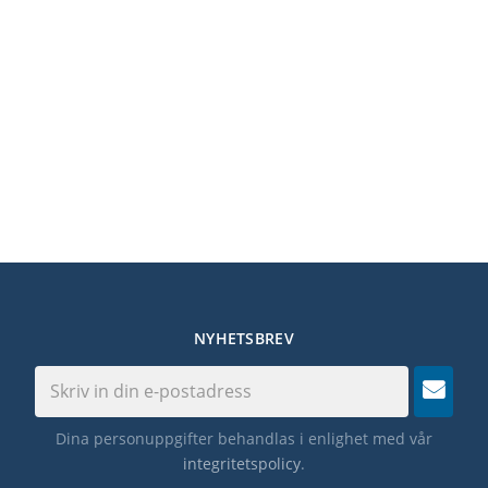
NYHETSBREV
Dina personuppgifter behandlas i enlighet med vår
integritetspolicy
.