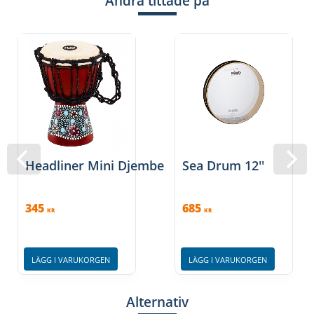
Andra tittade på
Headliner Mini Djembe
Sea Drum 12''
345
685
KR
KR
LÄGG I VARUKORGEN
LÄGG I VARUKORGEN
Alternativ