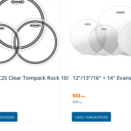
"
C2S Clear Tompack Rock 10/12/16"
12"/13"/16" + 14" Evans
933
KR
965
KR
RUKORGEN
LÄGG I VARUKORGEN