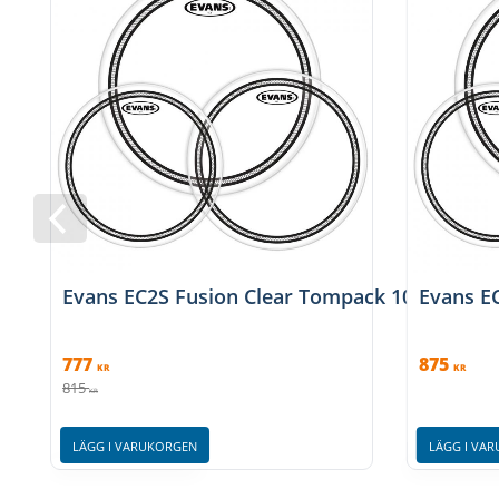
Evans EC2S Fusion Clear Tompack 10"/12"/14
Evans E
777
875
KR
KR
815
KR
LÄGG I VARUKORGEN
LÄGG I VA