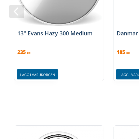
13" Evans Hazy 300 Medium
Danmar 
235
185
KR
KR
LÄGG I VARUKORGEN
LÄGG I VA