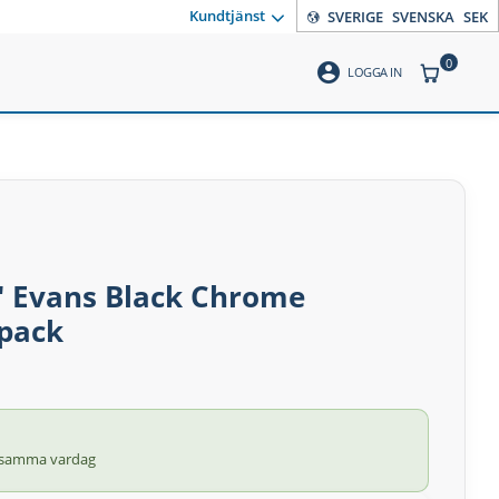
Kundtjänst
SVERIGE
SVENSKA
SEK
0
account_circle
ANTAL PR
LOGGA IN
4" Evans Black Chrome
pack
 samma vardag