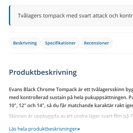
Tvålagers tompack med svart attack och kontro
Beskrivning
Specifikationer
Recensioner
Produktbeskrivning
Evans Black Chrome Tompack är ett tvålagersskinn byggt 
med kontrollerad sustain på hela pukuppsättningen. Pak
10", 12" och 14", så du får matchande karaktär rakt ig
Skinnen är uppbyggda av ett undre lager svart film på 7,5
Kombinationen ger ett unikt sound med snygg attack, e
Läs hela produktbeskrivningen
▾
hålls i schack utan att kännas death.