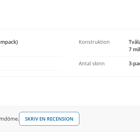
och ger pukorna ett fylligt, fokuserat ljud,
attack i anslaget. Resultatet är ett skinn
ompack)
Konstruktion
Tvåla
7 mil
Antal skinn
3-pa
ar och vill ha ett samstämt ljud över hela
taina för mycket i en mix.
 omdöme.
SKRIV EN RECENSION