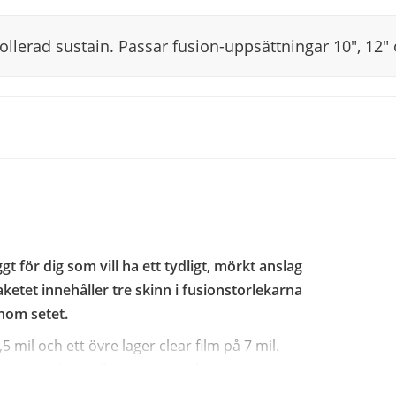
llerad sustain. Passar fusion-uppsättningar 10", 12" 
för dig som vill ha ett tydligt, mörkt anslag
etet innehåller tre skinn i fusionstorlekarna
enom setet.
 mil och ett övre lager clear film på 7 mil.
tt avrundat mellanregister och sustain som