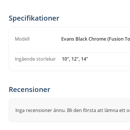
Ljudkaraktär
Specifikationer
Det mörka undre lagret dämpar överslängande övertoner 
medan det klara ytlagret bidrar med öppenhet och tydlig 
Modell
Evans Black Chrome (Fusion T
som klingar mörkt och kontrollerat utan att bli dovt.
För vem
Ingående storlekar
10", 12", 14"
Ett bra val om du spelar fusion eller mindre uppsättning
pukparken, med ett anslag som skär igenom utan att sus
Recensioner
Inga recensioner ännu. Bli den första att lämna ett