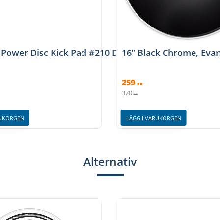
Power Disc Kick Pad #210 DK
16” Black Chrome, Eva
259
KR
370
KR
RUKORGEN
LÄGG I VARUKORGEN
Alternativ