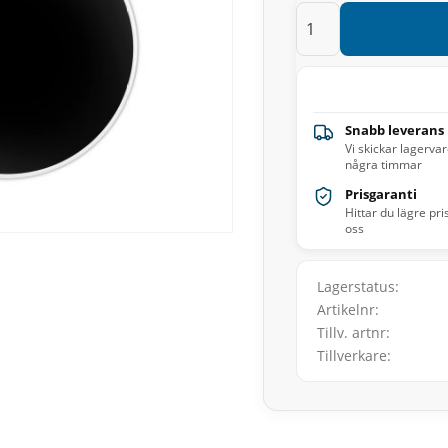
Snabb leverans
Vi skickar lagerva
några timmar
Prisgaranti
Hittar du lägre pri
oss
Lagerstatus
Artikelnr
Tillv. artnr
Tillverkare