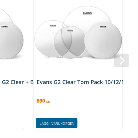
 G2 Clear + B14HD Dry - Clear 4 st
Evans G2 Clear Tom Pack 10/12/14" + 
890
KR
LÄGG I VARUKORGEN