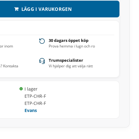
LÄGG I VARUKORGEN
30 dagars öppet köp
ror inom
Prova hemma i lugn och ro
Trumspecialister
s? Kontakta
Vi hjälper dig att välja rätt
I lager
ETP-CHR-F
ETP-CHR-F
Evans