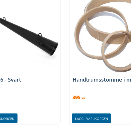
 - Svart
Handtrumsstomme i ma
395
KR
RUKORGEN
LÄGG I VARUKORGEN