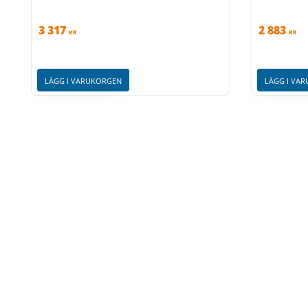
3 317
2 883
KR
KR
LÄGG I VARUKORGEN
LÄGG I VA