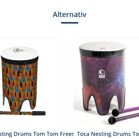
Alternativ
'', TF2NT-16WP
sting Drums Tom Tom Freestyle II 14'', TSSNT-14K-F
Toca Nesting Drums To