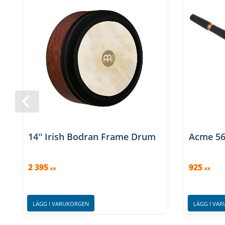
14'' Irish Bodran Frame Drum
Acme 566
2 395
925
KR
KR
LÄGG I VARUKORGEN
LÄGG I VA