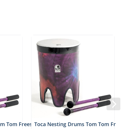
DP
m Tom Freestyle II 14'', TF2NT-14WP
Toca Nesting Drums Tom Tom Freestyl