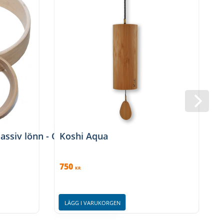
ssiv lönn - Obehandlad
Koshi Aqua
750
3
KR
LÄGG I VARUKORGEN