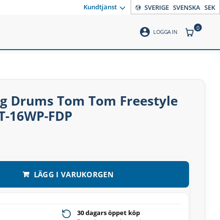
Kundtjänst
SVERIGE
SVENSKA
SEK
0
account_circle
ANTAL PR
LOGGA IN
ng Drums Tom Tom Freestyle
SNT-16WP-FDP
LÄGG I VARUKORGEN
30 dagars öppet köp