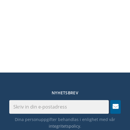
NYHETSBREV
Dina personuppgifter behandlas i enlighet med vår
integritetspolicy
.