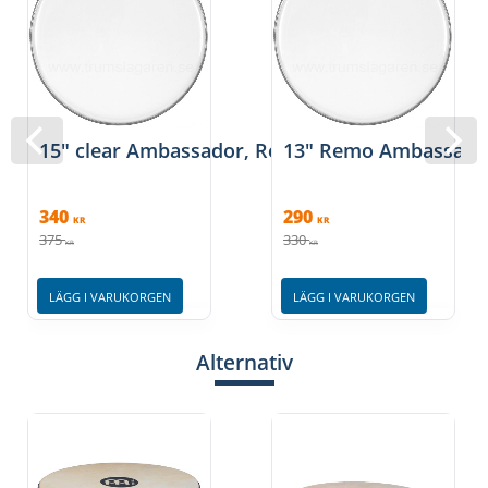
15" clear Ambassador, Remo
13" Remo Ambassador
340
290
KR
KR
375
330
KR
KR
LÄGG I VARUKORGEN
LÄGG I VARUKORGEN
Alternativ