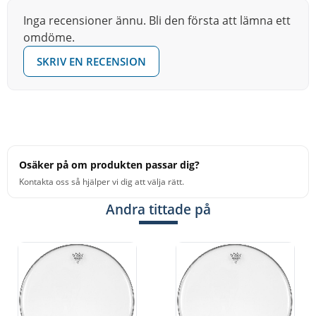
nickel, mässing
Inga recensioner ännu. Bli den första att lämna ett
omdöme.
eller rostfritt stål. Två varianter, enkelradiga eller
dubbelradigaTrätamburiner med skinn
SKRIV EN RECENSION
Trätamburiner med förstklassigt getskinn och bleck av
nickel, mässing
eller rostfritt stål. Två varianter, enkelradiga eller
Osäker på om produkten passar dig?
dubbelradigaTrätamburiner med skinn
Kontakta oss så hjälper vi dig att välja rätt.
Andra tittade på
Trätamburiner med förstklassigt getskinn och bleck av
nickel, mässing
eller rostfritt stål. Två varianter, enkelradiga eller
dubbelradigaTrätamburiner med skinn