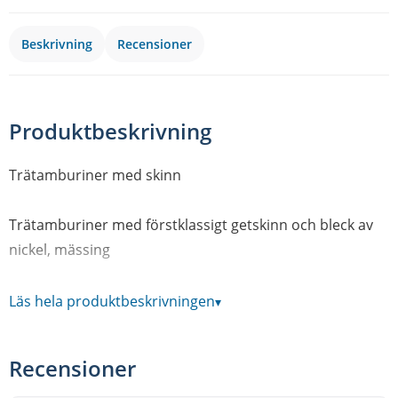
Beskrivning
Recensioner
Produktbeskrivning
Trätamburiner med skinn
Trätamburiner med förstklassigt getskinn och bleck av
nickel, mässing
eller rostfritt stål. Två varianter, enkelradiga eller
Läs hela produktbeskrivningen
▾
dubbelradigaTrätamburiner med skinn
Recensioner
Trätamburiner med förstklassigt getskinn och bleck av