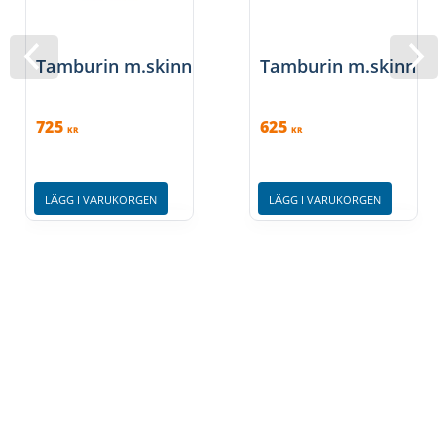
eller rostfritt stål. Två varianter, enkelradiga eller
dubbelradigaTrätamburiner med skinn
Tamburin m.skinn
Tamburin m.skinn
Trätamburiner med förstklassigt getskinn och bleck av
nickel, mässing
725
625
KR
KR
eller rostfritt stål. Två varianter, enkelradiga eller
dubbelradiga
LÄGG I VARUKORGEN
LÄGG I VARUKORGEN