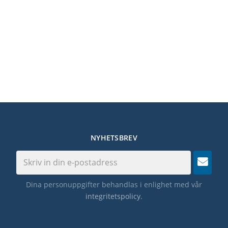
NYHETSBREV
Dina personuppgifter behandlas i enlighet med vår
integritetspolicy
.