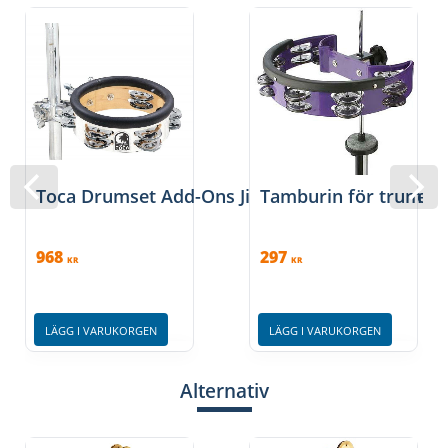
Toca Drumset Add-Ons Jingle-Hit Tambourines
Tamburin för trumset,
968
297
KR
KR
LÄGG I VARUKORGEN
LÄGG I VARUKORGEN
Alternativ