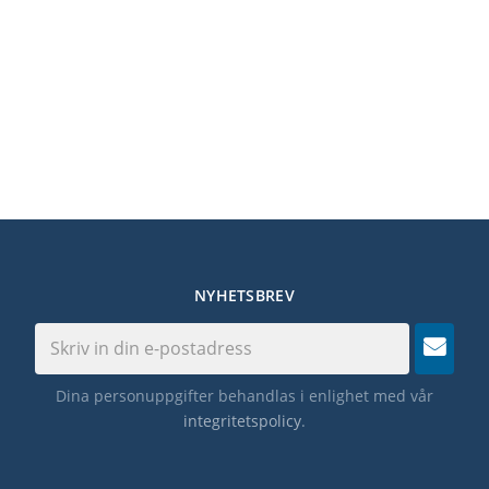
NYHETSBREV
Dina personuppgifter behandlas i enlighet med vår
integritetspolicy
.