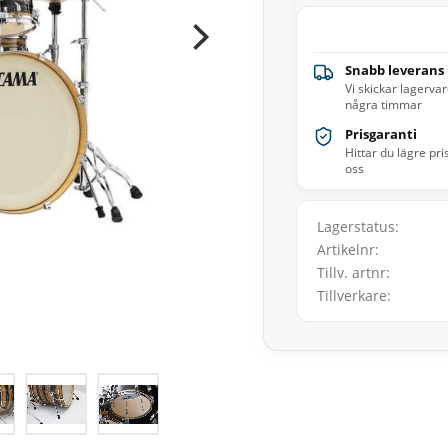
Snabb leverans
Vi skickar lagerva
några timmar
Prisgaranti
Hittar du lägre pri
oss
Lagerstatus
Artikelnr
Tillv. artnr
Tillverkare