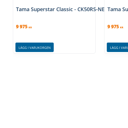
Tama Superstar Classic - CK50RS-NET, klädda
Tama Sup
9 975
9 975
KR
KR
LÄGG I VARUKORGEN
LÄGG I VA