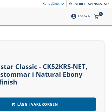
Kundtjänst
SVERIGE
SVENSKA
SEK
0
account_circle
ANTAL PR
LOGGA IN
tar Classic - CK52KRS-NET,
nstommar i Natural Ebony
finish
LÄGG I VARUKORGEN