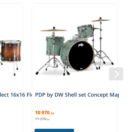
Select 16x16 Floor Tom Gloss Barnwood Brown
PDP by DW Shell set Concept Maple F
10 970
8
KR
11 270
9
KR