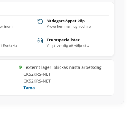
30 dagars öppet köp
ror inom
Prova hemma i lugn och ro
Trumspecialister
s? Kontakta
Vi hjälper dig att välja rätt
I externt lager. Skickas nästa arbetsdag
CK52KRS-NET
CK52KRS-NET
Tama