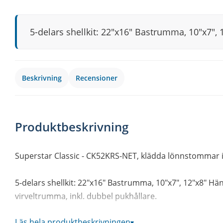
5-delars shellkit: 22"x16" Bastrumma, 10"x7",
Beskrivning
Recensioner
Produktbeskrivning
Superstar Classic - CK52KRS-NET, klädda lönnstommar i
5-delars shellkit: 22"x16" Bastrumma, 10"x7", 12"x8" Hä
virveltrumma, inkl. dubbel pukhållare.
Läs hela produktbeskrivningen
▾
Stativ ingår ej.