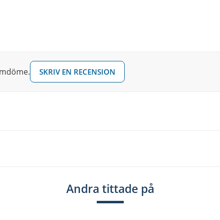
 innovationer och långlivade produkter som
ar designmässigt tagit inspiration från den
 omdöme.
SKRIV EN RECENSION
assiska T-loggan och snarlika stämhus. De
k moderna med Star Mount upphängning som
as av det låga priset! Superstar Classic står
 ok men ligger inte i nivå med ljudpotentialen
et ytterligare.
lönnlaminat, 5mm, Bastrumma 8 lager
Andra tittade på
,5".
a fritt för optimalt sound.