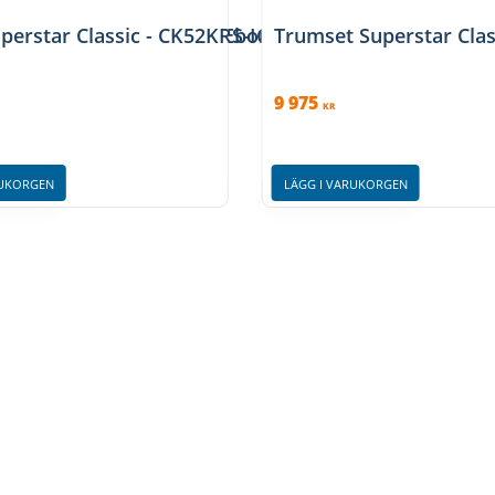
 lönnstommar i Natural Ebony Tiger Wrap finish
erstar Classic - CK52KRS-ICA, klädda lönnstommar i
Trumset Superstar Clas
9 975
KR
RUKORGEN
LÄGG I VARUKORGEN