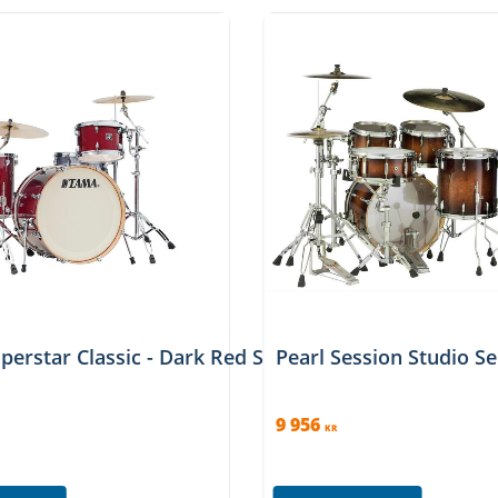
umman med Tamas klassiska Omnisphere L-
gn..
hakar har skyddande gummibussning.
.
astrumpedal).
le finish
erstar Classic - Dark Red Sparkle finish
Pearl Session Studio 
9 956
KR