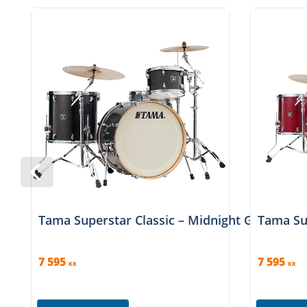
• Omnisphere Tomholder - Dubbelpukhållare på bastr
arm för god justerbarhet och stabilitet.
• Low Mass Lugs - Små stämhus med klassisk Tama desi
• Claw Hooks w/ Rubber Spacers - Bastrummans stäm
» Passande stativpaket, dubbelstagade: SM5W (ingår ej)
(2 x Cymbalstativ med bom, Virvelstativ, Hi-hatstativ, B
Tama Superstar Classic – Midnight Gold Spark
Tama Sup
7 595
7 595
KR
KR