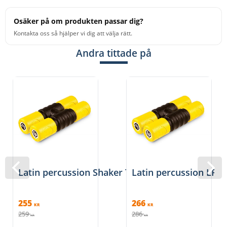
Osäker på om produkten passar dig?
Kontakta oss så hjälper vi dig att välja rätt.
Andra tittade på
Latin percussion Shaker Twist 2 par
Latin percussion LP44
255
266
KR
KR
259
286
KR
KR