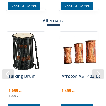
LÄGG I VARUKORGEN
LÄGG I VARUKORGEN
Alternativ
Talking Drum
Afroton AST 403 Don
1 055
1 495
KR
KR
1 095
KR