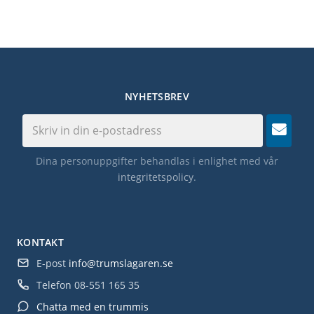
NYHETSBREV
Dina personuppgifter behandlas i enlighet med vår
integritetspolicy
.
KONTAKT
E-post
info@trumslagaren.se
Telefon
08-551 165 35
Chatta med en trummis