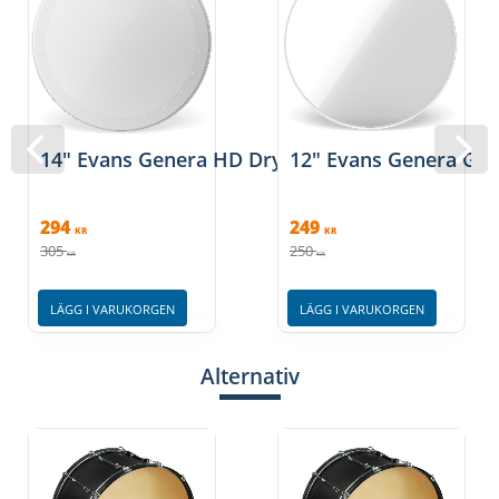
14" Evans Genera HD Dry - Coated
12" Evans Genera G2 -
294
249
KR
KR
305
250
KR
KR
LÄGG I VARUKORGEN
LÄGG I VARUKORGEN
Alternativ