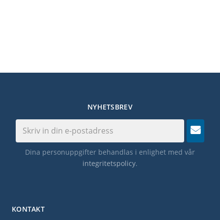
NYHETSBREV
Dina personuppgifter behandlas i enlighet med vår
integritetspolicy
.
KONTAKT