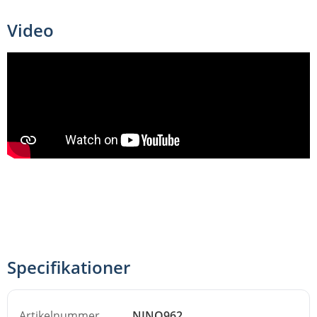
robust trots sin lätta vikt. Det är byggt för att tåla att bli
använt av barn, inte bara som leksak utan som ett riktigt
Video
instrument - NINO® Percussion-serien är formgiven i
Tyskland just med tanke på att barn ska få spela på
instrument som låter rätt, inte bara se ut som
instrument.
Bjällerbandet rekommenderas från 3 års ålder och
passar bra i förskolan, i musikundervisningen eller helt
enkelt hemma för barn som vill hänga med i rytmen.
Denna text är översatt från annat språk. Översättningsfel kan
uppstått.
Specifikationer
Artikelnummer
NINO962