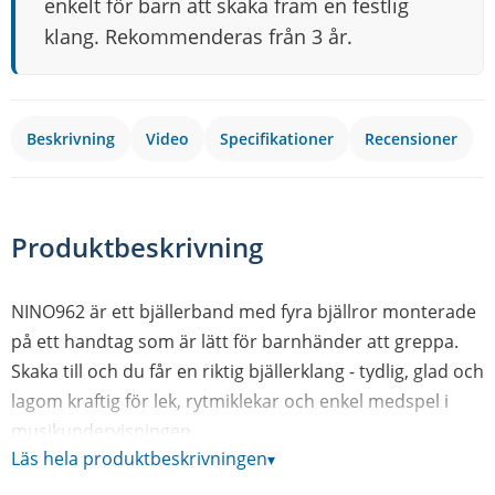
enkelt för barn att skaka fram en festlig
klang. Rekommenderas från 3 år.
Beskrivning
Video
Specifikationer
Recensioner
Produktbeskrivning
NINO962 är ett bjällerband med fyra bjällror monterade
på ett handtag som är lätt för barnhänder att greppa.
Skaka till och du får en riktig bjällerklang - tydlig, glad och
lagom kraftig för lek, rytmiklekar och enkel medspel i
musikundervisningen.
Läs hela produktbeskrivningen
▾
Handtaget är gjort i trä, bjällrorna i stål, så bandet känns