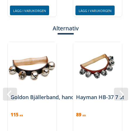
LÄGG I VARUKORGEN
LÄGG I VARUKORGEN
Alternativ
Goldon Bjällerband, handtag – 5 klockor
Hayman HB-37 7 st
115
89
KR
KR