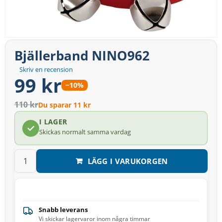
Bjällerband NINO962
Skriv en recension
99 kr
−10%
110 kr
Du sparar 11 kr
I LAGER
Skickas normalt samma vardag
LÄGG I VARUKORGEN
Snabb leverans
Vi skickar lagervaror inom några timmar