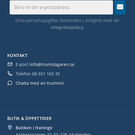
Dina personuppgifter behandlas i enlighet med vår
integritetspolicy
.
KONTAKT
E-post
info@trumslagaren.se
Telefon
08-551 165 35
Chatta med en trummis
BUTIK & ÖPPETTIDER
Butiken i Haninge
Anläggarvägen 32-34, 136 44 Handen