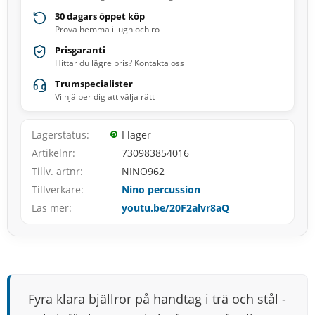
30 dagars öppet köp
Prova hemma i lugn och ro
Prisgaranti
Hittar du lägre pris? Kontakta oss
Trumspecialister
Vi hjälper dig att välja rätt
Lagerstatus
I lager
Artikelnr
730983854016
Tillv. artnr
NINO962
Tillverkare
Nino percussion
Läs mer
youtu.be/20F2alvr8aQ
Fyra klara bjällror på handtag i trä och stål -