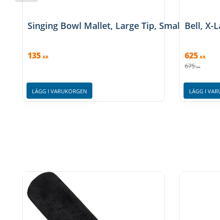
Singing Bowl Mallet, Large Tip, Small
Bell, X-
135
625
KR
KR
675
KR
LÄGG I VARUKORGEN
LÄGG I VA