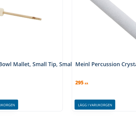
Bowl Mallet, Small Tip, Small
Meinl Percussion Cryst
295
KR
RUKORGEN
LÄGG I VARUKORGEN