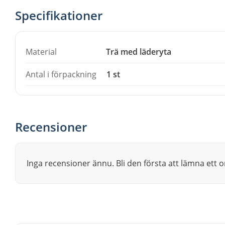
levereras styckvis, en klubba per förpackning.
Specifikationer
Material
Trä med läderyta
Antal i förpackning
1 st
Recensioner
Inga recensioner ännu. Bli den första att lämna ett