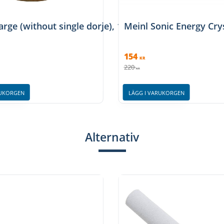
Large (without single dorje), 11 cm, 700 g
Meinl Sonic Energy Cry
154
KR
220
KR
RUKORGEN
LÄGG I VARUKORGEN
Alternativ