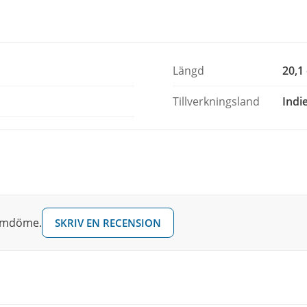
Längd
20,1
Tillverkningsland
Indi
 omdöme.
SKRIV EN RECENSION