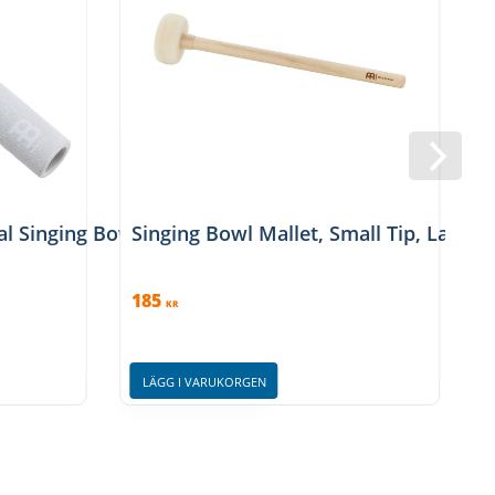
al Singing Bowl Suede Mallet, Large, CSBSML
Singing Bowl Mallet, Small Tip, Large
185
KR
LÄGG I VARUKORGEN