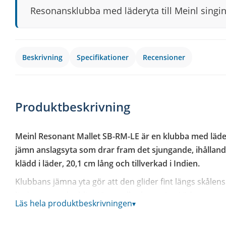
Resonansklubba med läderyta till Meinl singin
Beskrivning
Specifikationer
Recensioner
Produktbeskrivning
Meinl Resonant Mallet SB-RM-LE är en klubba med läder
jämn anslagsyta som drar fram det sjungande, ihållande 
klädd i läder, 20,1 cm lång och tillverkad i Indien.
Klubbans jämna yta gör att den glider fint längs skålen
ljud utan att det blir ojämnt eller knastrigt. Läderytan
Läs hela produktbeskrivningen
▾
en klubba i trä, vilket passar särskilt bra för ljudheali
man vill ha ett runt, mjukt ljud snarare än ett skarpt 