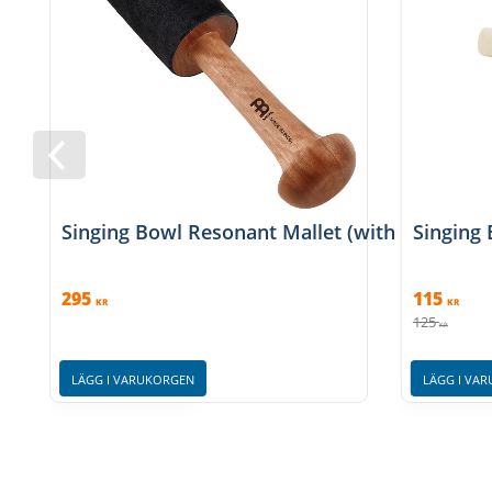
Singing Bowl Resonant Mallet (with leather)
Singing 
295
115
KR
KR
125
KR
LÄGG I VARUKORGEN
LÄGG I VA