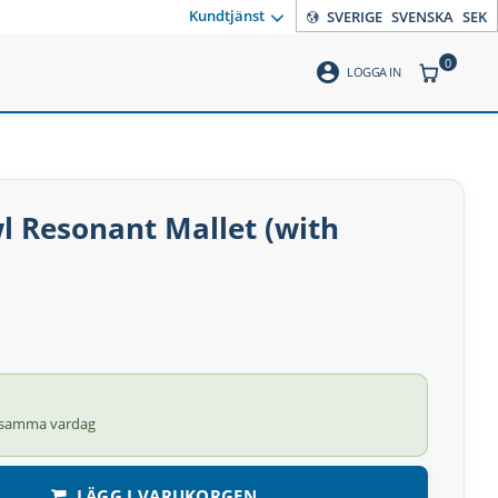
Kundtjänst
SVERIGE
SVENSKA
SEK
0
account_circle
ANTAL PR
LOGGA IN
l Resonant Mallet (with
 samma vardag
LÄGG I VARUKORGEN