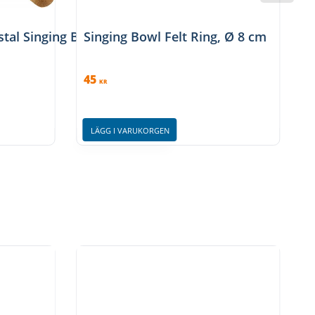
stal Singing Bowl Mallet - CSBM
Singing Bowl Felt Ring, Ø 8 cm
C
45
KR
LÄGG I VARUKORGEN