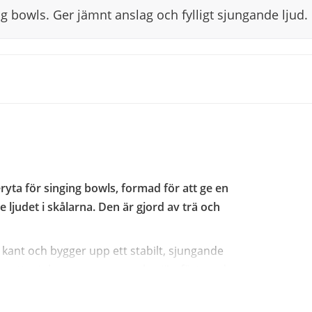
g bowls. Ger jämnt anslag och fylligt sjungande ljud.
yta för singing bowls, formad för att ge en
ljudet i skålarna. Den är gjord av trä och
s kant och bygger upp ett stabilt, sjungande
 ger ett mjukare, varmare anslag jämfört med
ng, meditation och avslappningssessioner där
anslag. Klubban är märkt med Meinl-logo och