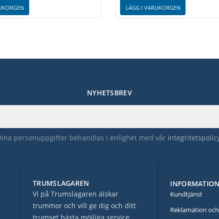
RUKORGEN
LÄGG I VARUKORGEN
NYHETSBREV
Dina personuppgifter behandlas i enlighet med vår
integritetspolic
TRUMSLAGAREN
INFORMATIO
Vi på Trumslagaren älskar
Kundtjänst
trummor och vill ge dig och ditt
Reklamation och
trumset bästa möjliga service.