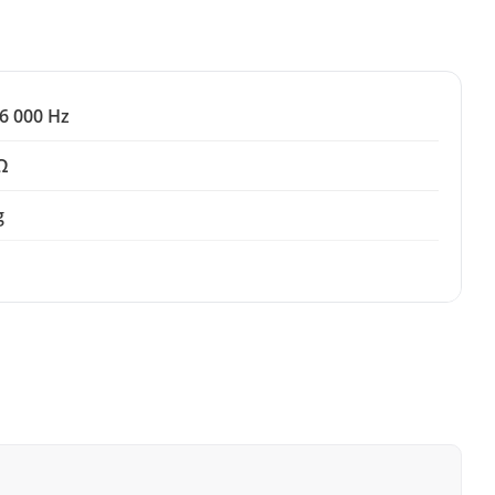
6 000 Hz
Ω
g