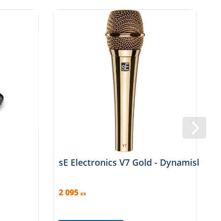
sE Electronics V7 Gold - Dynamisk så
2 095
1
KR