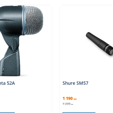
eta 52A
Shure SM57
1 190
KR
1 295
KR