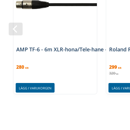
AMP TF-6 - 6m XLR-hona/Tele-hane - Balanser
Roland 
280
299
KR
KR
320
KR
LÄGG I VARUKORGEN
LÄGG I VA