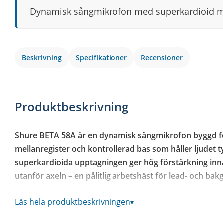
Dynamisk sångmikrofon med superkardioid mö
Beskrivning
Specifikationer
Recensioner
Produktbeskrivning
Shure BETA 58A är en dynamisk sångmikrofon byggd för
mellanregister och kontrollerad bas som håller ljudet t
superkardioida upptagningen ger hög förstärkning inna
utanför axeln – en pålitlig arbetshäst för lead- och ba
Superkardioid upptagning för hög förstärkning före r
Läs hela produktbeskrivningen
▾
Neodymmagnet ger hög signal-brusförhållande