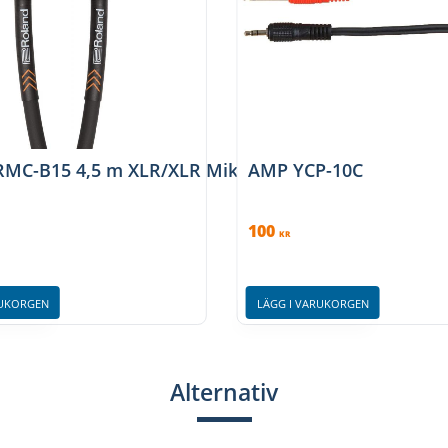
ad Signalkabel
RMC-B15 4,5 m XLR/XLR Mikrofonkabel - Black Serie
AMP YCP-10C
100
KR
RUKORGEN
LÄGG I VARUKORGEN
Alternativ