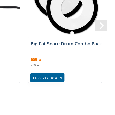
s
Big Fat Snare Drum Combo Pack
R
659
KR
725
3
KR
LÄGG I VARUKORGEN