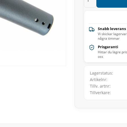
Snabb leverans
Vi skickar lagerva
några timmar
Prisgaranti
Hittar du lägre pri
oss
Lagerstatus
Artikelnr
Tillv. artnr
Tillverkare