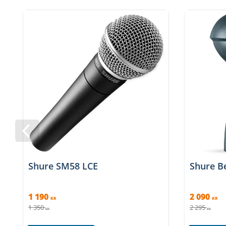
Shure SM58 LCE
Shure B
1 190
2 090
KR
KR
1 350
2 295
KR
KR