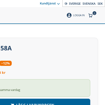
Kundtjänst
SVERIGE
SVENSKA
SEK
0
account_circle
ANTAL PR
LOGGA IN
 58A
−12%
8 kr
 samma vardag
LÄGG I VARUKORGEN