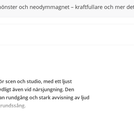
nster och neodymmagnet – kraftfullare och mer det
 scen och studio, med ett ljust
ydligt även vid närsjungning. Den
n rundgång och stark avvisning av ljud
kgrundssång.
undgång