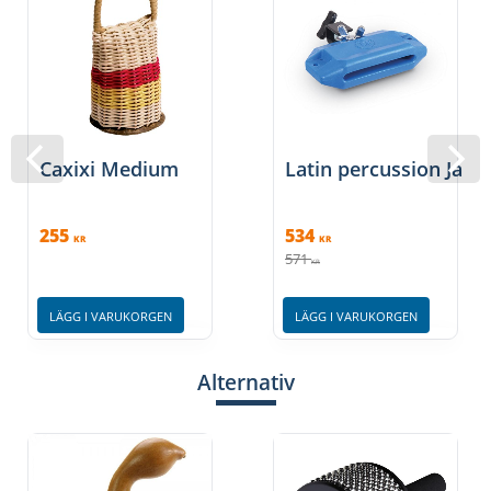
Caxixi Medium
Latin percussion Jam 
255
534
KR
KR
571
KR
LÄGG I VARUKORGEN
LÄGG I VARUKORGEN
Alternativ