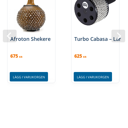
Afroton Shekere
Turbo Cabasa – Large
675
625
KR
KR
LÄGG I VARUKORGEN
LÄGG I VARUKORGEN