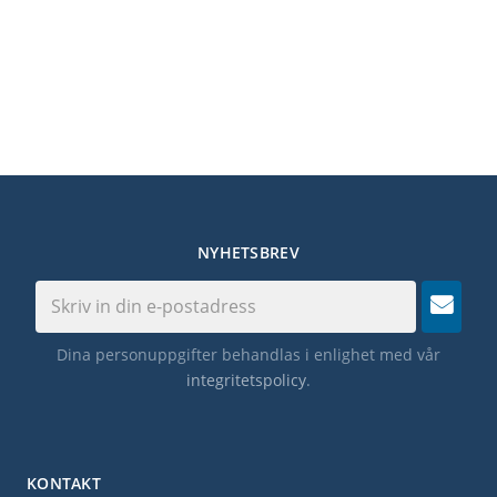
NYHETSBREV
Dina personuppgifter behandlas i enlighet med vår
integritetspolicy
.
KONTAKT