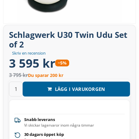
Schlagwerk U30 Twin Udu Set
of 2
Skriv en recension
3 595 kr
−5%
3 795 kr
Du sparar 200 kr
LÄGG I VARUKORGEN
Snabb leverans
Vi skickar lagervaror inom några timmar
30 dagars öppet köp