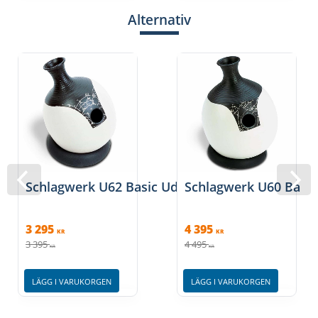
Alternativ
Schlagwerk U62 Basic Udu
Schlagwerk U60 Bass
3 295
4 395
KR
KR
3 395
4 495
KR
KR
LÄGG I VARUKORGEN
LÄGG I VARUKORGEN