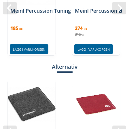
Meinl Percussion Tuning key, 13+14mm, chrom,
Meinl Percussion HM
185
274
KR
KR
315
KR
LÄGG I VARUKORGEN
LÄGG I VARUKORGEN
Alternativ