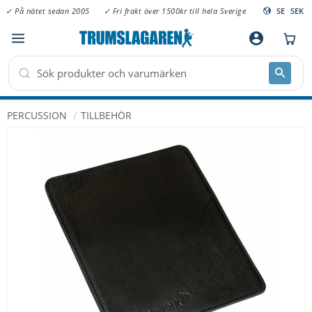
✓ På nätet sedan 2005
✓ Fri frakt över 1500kr till hela Sverige
SE
SEK
Meny
account_circle
PERCUSSION
TILLBEHÖR