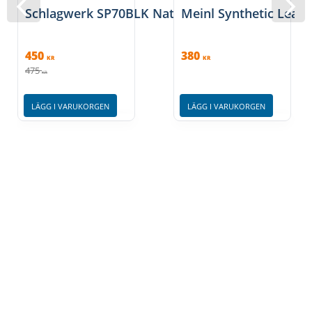
Schlagwerk SP70BLK Natural Felt Pad Black
Meinl Synthetic Leath
450
380
KR
KR
475
KR
LÄGG I VARUKORGEN
LÄGG I VARUKORGEN