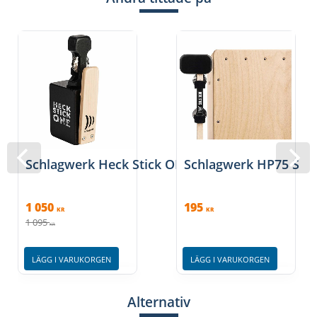
Schlagwerk Heck Stick ONE
Schlagwerk HP75 Split
1 050
195
KR
KR
1 095
KR
LÄGG I VARUKORGEN
LÄGG I VARUKORGEN
Alternativ