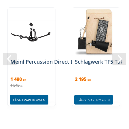
Meinl Percussion Direct Drive Cajon Pedal
Schlagwerk TF5 Take F
1 490
2 195
KR
KR
1 545
KR
LÄGG I VARUKORGEN
LÄGG I VARUKORGEN