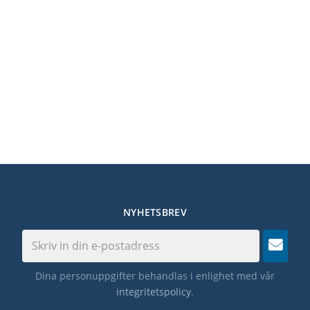
NYHETSBREV
Dina personuppgifter behandlas i enlighet med vår
integritetspolicy
.