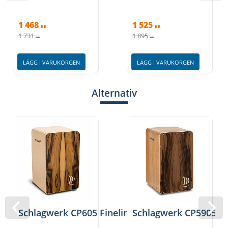
1 468
1 525
KR
KR
1 731
1 895
KR
KR
LÄGG I VARUKORGEN
LÄGG I VARUKORGEN
Alternativ
Schlagwerk CP605 Fineline Comfort Morado
Schlagwerk CP5905 Ca