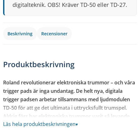
digitalteknik. OBS! Kräver TD-50 eller TD-27.
Beskrivning
Recensioner
Produktbeskrivning
Roland revolutionerar elektroniska trummor – och våra
trigger pads är inga undantag. De helt nya, digitala
trigger padsen arbetar tillsammans med ljudmodulen
TD-50 för att ge det ultimata i uttrycksfullt trumspel.
Aldrig förr har elektroniska trummor varit så levande.
Läs hela produktbeskrivningen
▾
Den nya Roland CY-18DR är för trummisar som vill sätta
sin egen prägel på sitt spel. Med akustiskt 18-tums mått