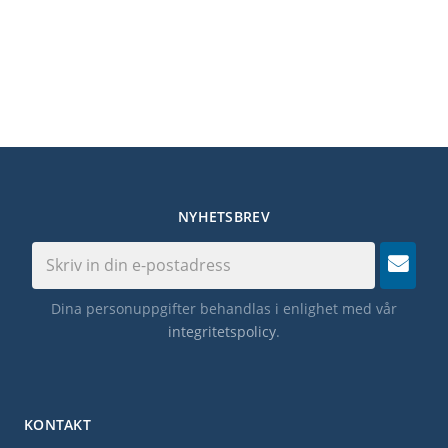
18-9/16 inches
Depth
470 mm
18-9/16 inches
NYHETSBREV
Height
55 mm
Dina personuppgifter behandlas i enlighet med vår
2-3/16 inches
integritetspolicy
.
Weight
2.1 kg
KONTAKT