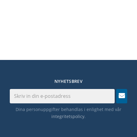
NYHETSBREV
Dina personuppgifter behandlas i enlighet med vår
integritetspolicy
.