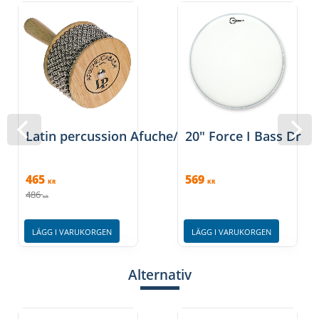
Latin percussion Afuche/Cabasa
20" Force I Bass Dru
465
569
KR
KR
486
KR
LÄGG I VARUKORGEN
LÄGG I VARUKORGEN
Alternativ