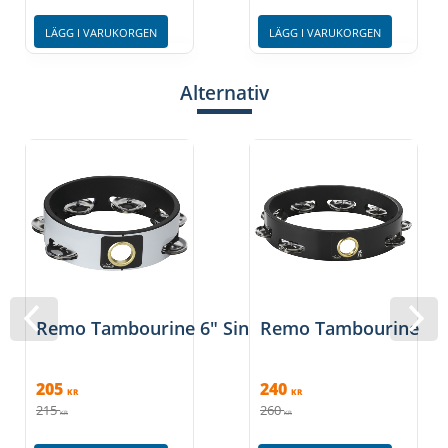
LÄGG I VARUKORGEN
LÄGG I VARUKORGEN
Alternativ
Remo Tambourine 6" Single Row White
Remo Tambourine 8" 
205
240
KR
KR
215
260
KR
KR