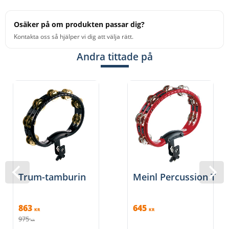
Osäker på om produkten passar dig?
Kontakta oss så hjälper vi dig att välja rätt.
Andra tittade på
Trum-tamburin
Meinl Percussion TMT
863
645
KR
KR
975
KR