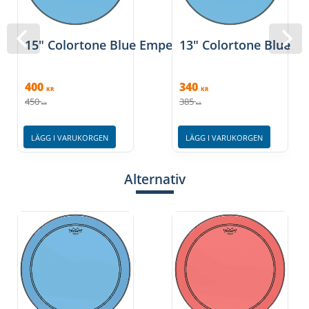
15" Colortone Blue Emperor pukskinn, Remo
13" Colortone Blue E
400
340
KR
KR
450
385
KR
KR
LÄGG I VARUKORGEN
LÄGG I VARUKORGEN
Alternativ