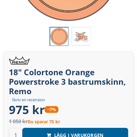
18" Colortone Orange
Powerstroke 3 bastrumskinn,
Remo
Skriv en recension
975 kr
−7%
1 050 kr
Du sparar 75 kr
LÄGG I VARUKORGEN