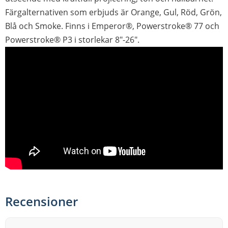
Färgalternativen som erbjuds är Orange, Gul, Röd, Grön,
Blå och Smoke. Finns i Emperor®, Powerstroke® 77 och
Powerstroke® P3 i storlekar 8"-26".
Recensioner