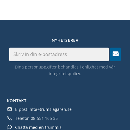
NYHETSBREV
Dina personuppgifter behandlas i enlighet med vår
integritetspolicy
.
KONTAKT
E-post
info@trumslagaren.se
Telefon
08-551 165 35
Chatta med en trummis