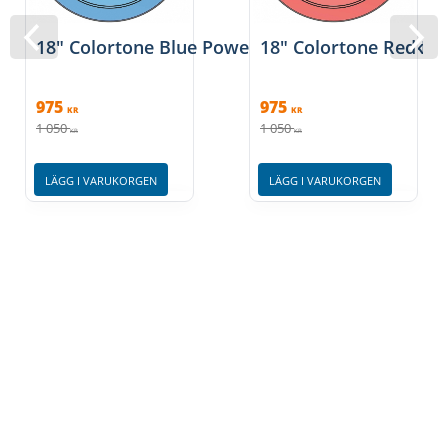
18" Colortone Blue Powerstroke 3 bastrumskin
18" Colortone Red Po
975
975
KR
KR
1 050
1 050
KR
KR
LÄGG I VARUKORGEN
LÄGG I VARUKORGEN